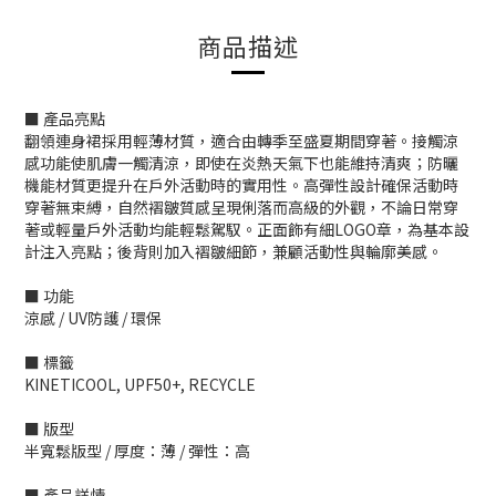
商品描述
■ 產品亮點
翻領連身裙採用輕薄材質，適合由轉季至盛夏期間穿著。接觸涼
感功能使肌膚一觸清涼，即使在炎熱天氣下也能維持清爽；防曬
機能材質更提升在戶外活動時的實用性。高彈性設計確保活動時
穿著無束縛，自然褶皺質感呈現俐落而高級的外觀，不論日常穿
著或輕量戶外活動均能輕鬆駕馭。正面飾有細LOGO章，為基本設
計注入亮點；後背則加入褶皺細節，兼顧活動性與輪廓美感。
■ 功能
涼感 / UV防護 / 環保
■ 標籤
KINETICOOL, UPF50+, RECYCLE
■ 版型
半寬鬆版型 / 厚度：薄 / 彈性：高
■ 產品詳情