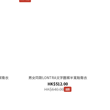
案衛衣
男女同款LONTRA文字圖案半寬鬆衛衣
HK$512.00
HK$640.00
8折