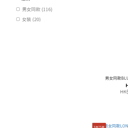
男女同款 (116)
女裝 (20)
價格 (HK$)
~
尺寸
95(M) (151)
90(S) (134)
男女同款BLU
100(L) (132)
HK$
105(XL) (128)
110(XXL) (59)
85(XS) (37)
5件75折