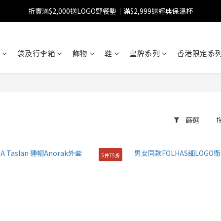
折實滿$2,000送LOGO野餐墊｜滿$2,999送經典保溫杯
【FINAL SALE】指定商品低至38折
【FINAL SALE】全單免運費
袋及行李箱
飾物
鞋
皇牌系列
香港限定系列
【FINAL SALE】指定商品低至38折
篩選
5件75折