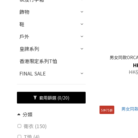
飾物
鞋
戶外
皇牌系列
男女同款ORCA 
香港限定系列T恤
H
HK$
FINAL SALE
套用篩選
(0/20)
5件75折
分類
衛衣 (150)
T恤 (4)