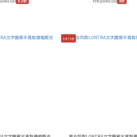
840.00
HK$840.00
8.5折
8折
5件75折
TRA文字圖案半寬鬆連帽衛衣
男女同款LONTRA文字圖案半寬鬆