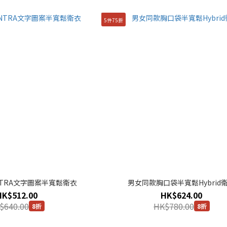
5件75折
NTRA文字圖案半寬鬆衛衣
男女同款胸口袋半寬鬆Hybrid
HK$512.00
HK$624.00
$640.00
HK$780.00
8折
8折