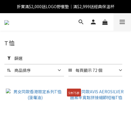
折實滿$2,000送LOGO野餐墊｜滿$2,999送經典保溫杯
【FINAL SALE】指定商品低至38折
【FINAL SALE】全單免運費
【FINAL SALE】指定商品低至38折
T恤
套
用
篩選
篩
選
商品排序
每頁顯示 72 個
(0/20)
分
5件75折
類
短
褲
(1)