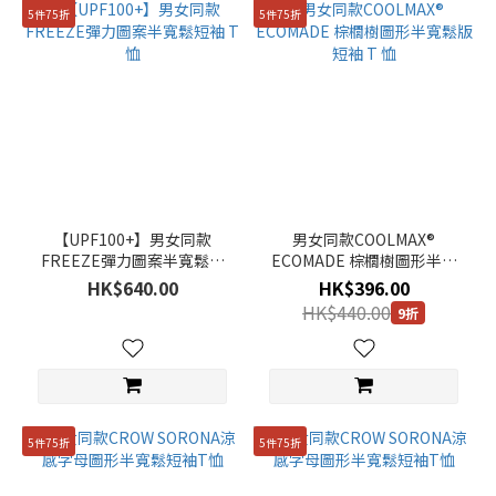
105(XL)
5件75折
5件75折
(296)
110(XXL)
(205)
85(XS)
(188)
115(XXXL)
(22)
【UPF100+】男女同款
男女同款COOLMAX®
FREEZE彈力圖案半寬鬆短
ECOMADE 棕櫚樹圖形半寬
袖 T 恤
鬆版短袖 T 恤
HK$640.00
HK$396.00
HK$440.00
9折
5件75折
5件75折