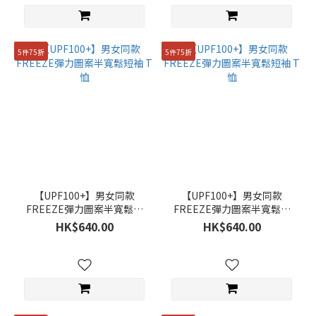
(3)
價格
(HK$)
5件75折
5件75折
~
尺
寸
95(M)
【UPF100+】男女同款
【UPF100+】男女同款
FREEZE彈力圖案半寬鬆短
FREEZE彈力圖案半寬鬆短
(369)
袖 T 恤
袖 T 恤
HK$640.00
HK$640.00
100(L)
(347)
90(S)
(330)