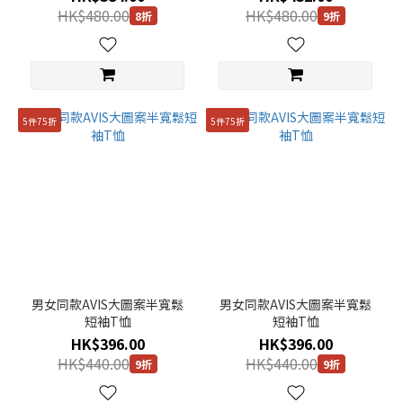
HK$480.00
HK$480.00
8折
9折
米
色
(42)
看
更
5件75折
5件75折
多
性
別
男女
同款
(262)
女
男女同款AVIS大圖案半寬鬆
男女同款AVIS大圖案半寬鬆
裝
短袖T恤
短袖T恤
(71)
HK$396.00
HK$396.00
HK$440.00
HK$440.00
9折
9折
男
裝