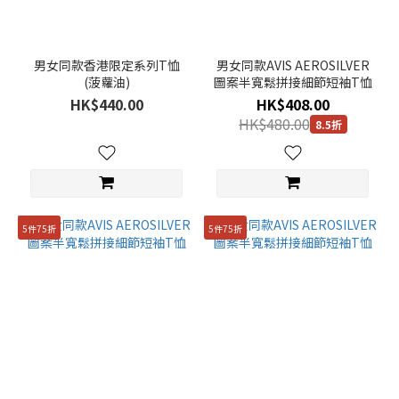
衛
衣
(3)
男女同款香港限定系列T恤
男女同款AVIS AEROSILVER
T恤
(菠蘿油)
圖案半寬鬆拼接細節短袖T恤
(310)
HK$440.00
HK$408.00
HK$480.00
飾
8.5折
品
(1)
顏
色
5件75折
5件75折
銀
色
(1)
橙
色
(6)
綠