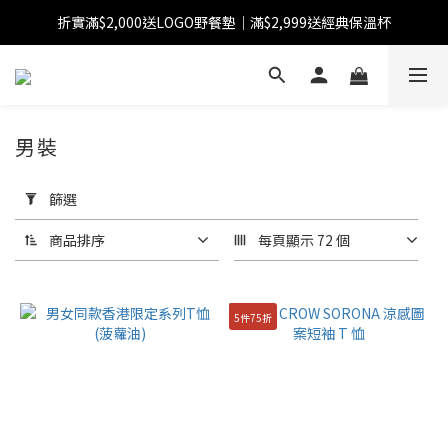
折實滿$2,000送LOGO野餐墊｜滿$2,999送經典保溫杯
【FINAL SALE】指定商品低至38折
【FINAL SALE】全單免運費
【FINAL SALE】指定商品低至38折
男裝
套
用
篩選
篩
選
商品排序
每頁顯示 72 個
(0/20)
分
5件75折
類
短
褲
(94)