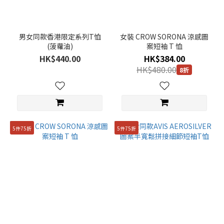
長褲
(133)
衛衣
男女同款香港限定系列T恤
女裝 CROW SORONA 涼感圖
(133)
(菠蘿油)
案短袖 T 恤
HK$440.00
HK$384.00
T恤
HK$480.00
(287)
8折
羽
絨
(96)
外套
5件75折
5件75折
(333)
鞋
款
(1)
飾
品
(1)