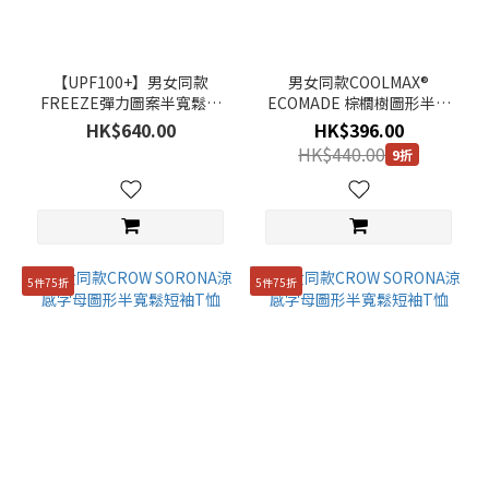
【UPF100+】男女同款
男女同款COOLMAX®
FREEZE彈力圖案半寬鬆短
ECOMADE 棕櫚樹圖形半寬
袖 T 恤
鬆版短袖 T 恤
HK$640.00
HK$396.00
HK$440.00
9折
5件75折
5件75折