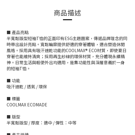
商品描述
■ 產品亮點
半寬鬆版型短袖T恤的正面印有ESG主題圖案，傳遞品牌理念的同
時帶出設計亮點。寬鬆輪廓提供舒適的穿著體驗，適合塑造休閒
風格。採用具有吸汗速乾功能的COOLMAX® ECO材質，即使夏日
穿著也能維持清爽；採用再生紗線的環保材質，充分體現永續精
神。日常生活與輕便外出均適用，是集功能性與深層意義於一身
的短袖T恤。
■ 功能
吸汗速乾 / 透氣 / 環保
■ 標籤
COOLMAX ECOMADE
■ 版型
半寬鬆版型 / 厚度：適中 / 彈性：中等
■ 產品詳情