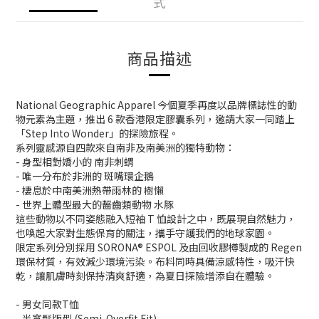
式
商品描述
National Geographic Apparel 今個夏季再度以品牌標誌性的動
物元素為主題，推出 6 款香港限定膠囊系列，邀請大家一同踏上
「Step Into Wonder」的探險旅程。
系列靈感源自四款來自南非及南美洲的獨特動物：
- 身型相對嬌小的 南非刺蝟
- 唯一分布於非洲的 斑嘴環企鵝
- 棲息於中南美洲熱帶雨林的 樹懶
- 世界上體型最大的齧齒類動物 水豚
這些動物以不同姿態融入短袖 T 恤設計之中，既展現自然魅力，
也喚起大家對生態保育的關注，攜手守護我們的地球家園。
限定系列分別採用 SORONA® ESPOL 及由回收膠樽製成的 Regen
環保材質，有效減少環境污染。布料同時具備涼感特性，吸汗快
乾，讓肌膚時刻保持清爽舒適，為夏日探險增添自在體驗。
- 男女同款T恤
- 半寬鬆版型 (Semi-Overfit Fit)