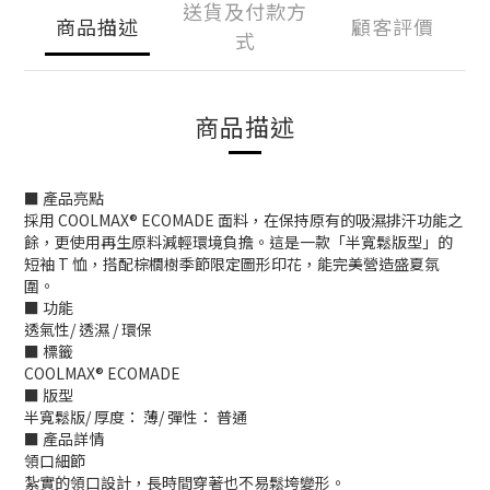
送貨及付款方
商品描述
顧客評價
式
商品描述
■ 產品亮點
採用 COOLMAX® ECOMADE 面料，在保持原有的吸濕排汗功能之
餘，更使用再生原料減輕環境負擔。這是一款「半寬鬆版型」的
短袖 T 恤，搭配棕櫚樹季節限定圖形印花，能完美營造盛夏氛
圍。
■ 功能
透氣性/ 透濕 / 環保
■ 標籤
COOLMAX® ECOMADE
■ 版型
半寬鬆版/ 厚度： 薄/ 彈性： 普通
■ 產品詳情
領口細節
紮實的領口設計，長時間穿著也不易鬆垮變形。