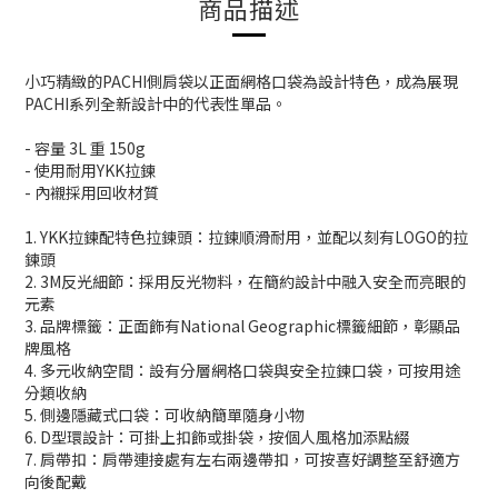
商品描述
小巧精緻的PACHI側肩袋以正面網格口袋為設計特色，成為展現
PACHI系列全新設計中的代表性單品。
- 容量 3L 重 150g
- 使用耐用YKK拉鍊
- 內襯採用回收材質
1. YKK拉鍊配特色拉鍊頭：拉鍊順滑耐用，並配以刻有LOGO的拉
鍊頭
2. 3M反光細節：採用反光物料，在簡約設計中融入安全而亮眼的
元素
3. 品牌標籤：正面飾有National Geographic標籤細節，彰顯品
牌風格
4. 多元收納空間：設有分層網格口袋與安全拉鍊口袋，可按用途
分類收納
5. 側邊隱藏式口袋：可收納簡單隨身小物
6. D型環設計：可掛上扣飾或掛袋，按個人風格加添點綴
7. 肩帶扣：肩帶連接處有左右兩邊帶扣，可按喜好調整至舒適方
向後配戴