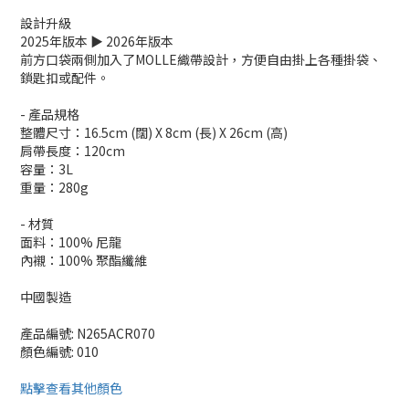
設計升級
2025年版本 ▶ 2026年版本
前方口袋兩側加入了MOLLE織帶設計，方便自由掛上各種掛袋、
鎖匙扣或配件。
- 產品規格
整體尺寸：16.5cm (闊) X 8cm (長) X 26cm (高)
肩帶長度：120cm
容量：3L
重量：280g
- 材質
面料：100% 尼龍
內襯：100% 聚酯纖維
中國製造
產品編號: N265ACR070
顏色編號: 010
點擊查看其他顏色