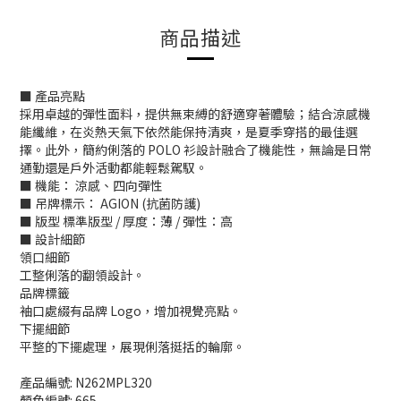
商品描述
■ 產品亮點
採用卓越的彈性面料，提供無束縛的舒適穿著體驗；結合涼感機
能纖維，在炎熱天氣下依然能保持清爽，是夏季穿搭的最佳選
擇。此外，簡約俐落的 POLO 衫設計融合了機能性，無論是日常
通勤還是戶外活動都能輕鬆駕馭。
■ 機能： 涼感、四向彈性
■ 吊牌標示： AGION (抗菌防護)
■ 版型 標準版型 / 厚度：薄 / 彈性：高
■ 設計細節
領口細節
工整俐落的翻領設計。
品牌標籤
袖口處綴有品牌 Logo，增加視覺亮點。
下擺細節
平整的下擺處理，展現俐落挺括的輪廓。
產品編號: N262MPL320
顏色編號: 665