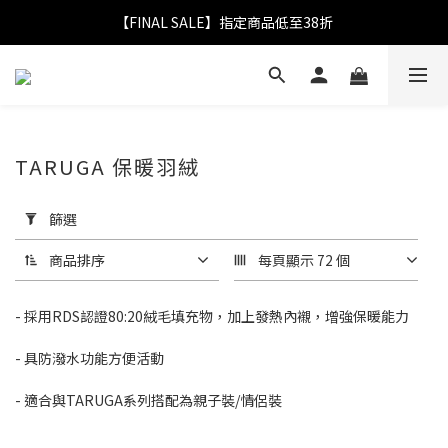
【FINAL SALE】指定商品低至38折
【FINAL SALE】指定商品低至38折
折實滿$2,000送LOGO野餐墊｜滿$2,999送經典保溫杯
【FINAL SALE】全單免運費
【FINAL SALE】指定商品低至38折
TARUGA 保暖羽絨
套
用
篩選
篩
選
商品排序
每頁顯示 72 個
(0/20)
-
採用RDS認證80:20絨毛填充物
，加上發熱內襯，增強保暖能力
價格
(HK$)
- 具防潑水功能方便活動
- 適合與TARUGA系列搭配為親子裝
/
情侶裝
~