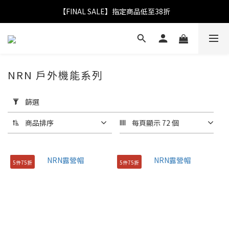
【FINAL SALE】指定商品低至38折
【FINAL SALE】指定商品低至38折
折實滿$2,000送LOGO野餐墊｜滿$2,999送經典保溫杯
【FINAL SALE】全單免運費
NRN 戶外機能系列
【FINAL SALE】指定商品低至38折
套
用
篩選
篩
選
商品排序
每頁顯示 72 個
(0/20)
分
5件75折
5件75折
類
短
褲
(2)