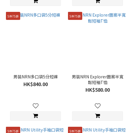
同
款
(23)
5件75折
5件75折
女
裝
(2)
男
裝
(36)
價格
男裝NRN多口袋5分短褲
男裝NRN Explorer圖案半寬
(HK$)
鬆短袖T恤
HK$840.00
HK$580.00
~
尺
寸
5件75折
5件75折