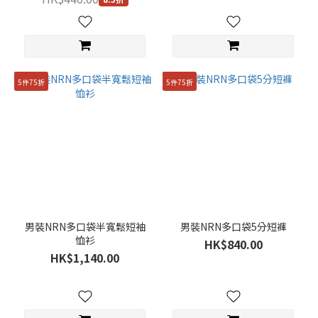
米
色
(6)
灰
5件75折
5件75折
色
(6)
紅
色
(1)
看
更
多
男裝NRN多口袋半寬鬆短袖
男裝NRN多口袋5分短褲
恤衫
HK$840.00
性
HK$1,140.00
別
男
女