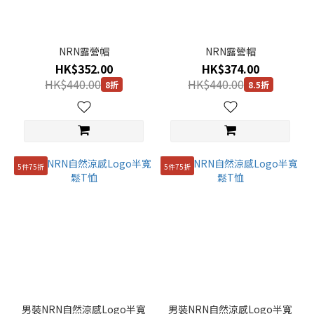
長
褲
(10)
NRN露營帽
NRN露營帽
衛
HK$352.00
HK$374.00
衣
HK$440.00
HK$440.00
8折
8.5折
(14)
T恤
(14)
外
套
5件75折
5件75折
(20)
飾
品
(5)
顏
色
男裝NRN自然涼感Logo半寬
男裝NRN自然涼感Logo半寬
彩