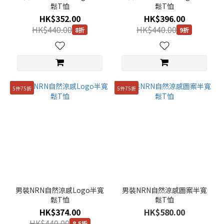
鬆T恤
鬆T恤
色
HK$352.00
HK$396.00
(4)
HK$440.00
HK$440.00
8折
9折
綠
色
(24)
黑
色
5件75折
5件75折
(22)
黃
色
(3)
啡
色
(6)
男裝NRN自然涼感Logo半寬
男裝NRN自然涼感圖案半寬
藍
鬆T恤
鬆T恤
色
HK$374.00
HK$580.00
(3)
HK$440.00
8.5折