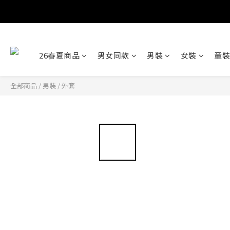
26春夏商品
男女同款
男裝
女裝
童裝
全部商品
/
男裝
/
外套