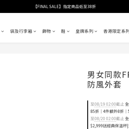
【FINAL SALE】指定商品低至38折
【FINAL SALE】指定商品低至38折
折實滿$2,000送抗UV摺疊傘｜滿$2,999送經典保溫杯
袋及行李箱
飾物
鞋
皇牌系列
香港限定系列
【FINAL SALE】全單免運費
【FINAL SALE】指定商品低至38折
男女同款FR
防風外套
至
08/19 02:00
截止
全
85折｜4件額外8折｜
至
08/20 02:00
截止
全
$2,999送經典保溫杯|