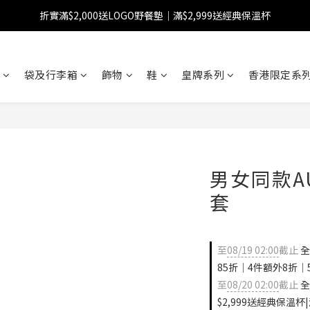
折實滿$2,000送LOGO野餐墊｜滿$2,999送經典保溫杯
【FINAL SALE】指定商品低至38折
【FINAL SALE】全單免運費
袋及行李箱
飾物
鞋
皇牌系列
香港限定系列
【FINAL SALE】指定商品低至38折
男女同款AU
套
至
08/19 02:00
截止
全
85折｜4件額外8折｜
至
08/20 02:00
截止
全
$2,999送經典保溫杯|