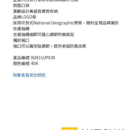
側面口袋
兼顧設計美感與實用收納
品牌LOGO章
採用可拆式National Geographic臂章，簡約呈現品牌識別
衣襬抽繩
衣襬抽繩細節可隨心調節所需版型
羅紋袖口
袖口可以魔術貼調節，提供卓越防風效果
產品編號: N261UJP030
顏色編號: 404
點擊查看其他顏色