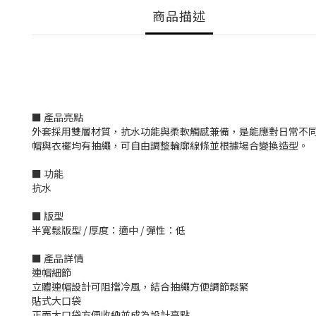
商品描述
■ 產品亮點
外套採用雙層材質，抗水功能與柔軟觸感兼備，是能應對日常不
帽與衣襬均有抽繩，可自由調整輪廓線條並根據場合變換造型。
■ 功能
抗水
■ 版型
半寬鬆版型 / 厚度：適中 / 彈性：低
■ 產品詳情
連帽細節
立體連帽設計可阻擋冷風，結合抽繩方便調節鬆緊
貼式大口袋
正面大口袋方便收納並成為設計亮點