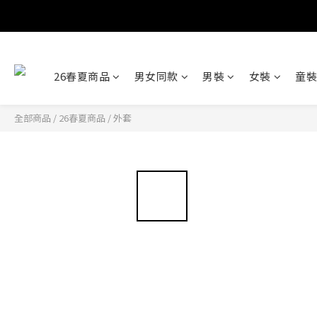
26春夏商品
男女同款
男裝
女裝
童裝
全部商品
/
26春夏商品
/
外套