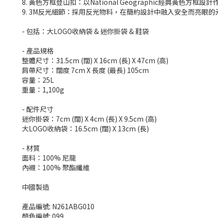
8. 黃色方框登山扣：以National Geographic經典黃色方框
9. 3M反光細節：採用反光物料，在簡約設計中融入安全而亮眼的
- 包括：大LOGO收納袋 & 迷你掛袋 & 鞋袋
- 產品規格
整體尺寸：31.5cm (闊) X 16cm (長) X 47cm (高)
肩帶尺寸：闊度 7cm X 長度 (最長) 105cm
容量：25L
重量：1,100g
- 配件尺寸
迷你掛袋：7cm (闊) X 4cm (長) X 9.5cm (高)
大LOGO收納袋：16.5cm (闊) X 13cm (長)
- 材質
面料：100% 尼龍
內襯：100% 聚酯纖維
中國製造
產品編號: N261ABG010
顏色編號: 099