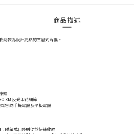
商品描述
大LOGO收納袋為設計亮點的三層式背囊。
鍊頭
c LOGO 3M 反光印花細節
輕鬆容納手提電腦及平板電腦
動；隱藏式口袋則便於快速收納