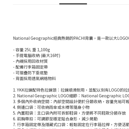
National Geographic經典熱銷的PACHI背囊，是一款以
- 容量 25L 重 1,100g
- 手提電腦收納 (最大16吋)
- 內襯採用回收材質
- 配備行李箱固定帶
- 可摺疊防下垂底墊
- 背面採用透氣網格物料
1. YKK拉鍊配特色拉鍊頭：拉鍊順滑耐用，並配以刻有LOGO的拉
2. National Geographic LOGO細節：National Geographi
3. 多個內外收納空間：內部空間設計便於分類收納，容量充裕可
4. 側邊口袋：可收納雨傘或水樽等隨身小物
5. 內置鞋袋：主口袋內附可拆卸鞋袋，方便將不同鞋款分類存放
6. 前胸帶扣：可調節至穩定貼合身形，減少晃動
7. 行李箱固定帶及隱藏式口袋：輕鬆固定在行李箱拉桿，方便活