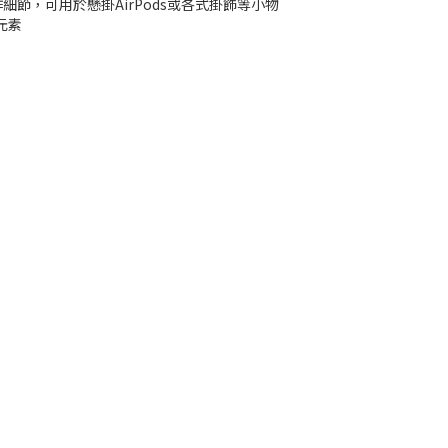
設計作細節，可用於懸掛AirPods或各式掛飾等小物
元素