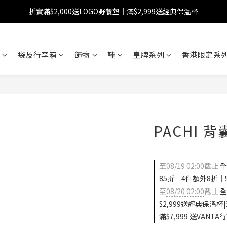
折實滿$2,000送LOGO野餐墊｜滿$2,999送經典保溫杯
【FINAL SALE】指定商品低至38折
【FINAL SALE】全單免運費
袋及行李箱
飾物
鞋
皇牌系列
香港限定系列
【FINAL SALE】指定商品低至38折
PACHI 背
至
08/19 02:00
截止
全
85折｜4件額外8折｜
至
08/20 02:00
截止
全
$2,999送經典保溫杯|
滿$7,999 送VANTA