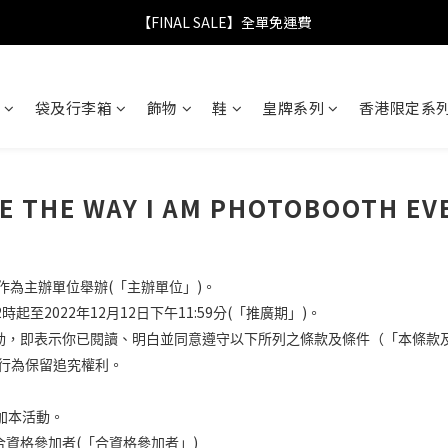
【FINAL SALE】指定商品低至38折
【FINAL SALE】全單免運費
【FINAL SALE】指定商品低至38折
袋及行李箱
飾物
鞋
皇牌系列
香港限定系列
KE THE WAY I AM PHOTOBOOTH EV
(
)
作為主辦單位舉辦
「主辦單位」
。
2
2022
12
12
11:59
(
)
時起至
年
月
日下午
分
「推廣期」
。
動，即表示你已閱讀、明白並同意遵守以下所列之條款及條件（「本條款
行為保留追究權利。
加本活動。
(
)
合資格參加者
「合資格參加者」