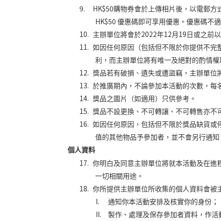
9.
HK$50
購物券會於上傳相片後，以電郵方
HK$50
優惠碼即可享用優惠。優惠碼不適
10.
2022
12
19
主辦單位將會於
年
月
日或之前以
11.
如因任何原因（包括但不限於你提供不完
利，而主辦單位將有唯一及絕對的酌情權
12.
獎品若有破損、遺失或遭盜竊，主辦單位
13.
於推廣期內，不論參加本活動的次數，每
14.
獎品之圖片（如適用）只供參考。
15.
獎品不設更換、不可轉讓、不可轉售亦不
16.
如因任何原因，包括但不限於獎品缺貨或
值的其他物品予參加者，並不會另行通知
個人資
料
17.
你明白及同意主辦單位將就本活動及在進
一切相關用途。
18.
你所提供主辦單位所收集的個人資料會被
I.
通知你本活動安排及核實你的身份；
II.
製作、處理及保存參加者資料，作活