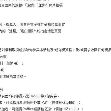
(
)
廣頁面內的濾鏡
「濾鏡」
並進行照片拍攝
箱，得獎人士將會經電子郵件通知領獎事宜
內的「濾鏡」所拍攝照片於指定活動頁面
絕對權利取消或排除你參與本活動及
或得獎資格，及
或要求收回任何獎
/
/
適用）
料（如適用）；
；或
消或排除其資格
。
分），
HK$50
動頁面均可獲得港幣
購物優惠券。
HK$1,450
者，可獲得抓毛絨拉鏈外套
乙件（價值
）
；
Raffica
HK$1,030
參加者，可獲得
運動鞋
乙對（價值
）。