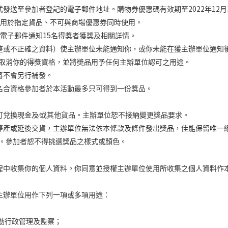
2022
12
式發送至參加者登記的電子郵件地址。購物券優惠碼有效期至
年
月
用於指定貨品、不可與商場優惠券同時使用。
15
電子郵件通知
名得獎者獲獎及相關詳情。
整或不正確之資料）使主辦單位未能通知你，或你未能在獲主辦單位通知
取消你的得獎資格，並將奬品用予任何主辦單位認可之用途。
將不會另行補發。
名合資格參加者於本活動最多只可得到一份獎品。
可兌換現金及∕或其他貨品。主辦單位恕不接納變更獎品要求。
停產或延後交貨，主辦單位無法依本條款及條件發出獎品，佳能保留唯一
。參加者恕不得挑選獎品之樣式或顏色。
程中收集你的個人資料。你同意並授權主辦單位使用所收集之個人資料作
主辦單位用作下列一項或多項用途：
動行政管理及監察；