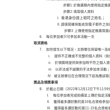
1:
步驟
於推廣期內使用指定推
2:
步驟
填寫個人資料
I.
香港身份證上相符之姓名；
II.
請填寫確保能收到電子郵件之信
3:
步驟
上傳使用指定推廣頁面
6.
每位參加者只可參加本活動一次
取消資格
7.
如你發生以下情況，
主辦單位
保留唯一及
提供不正確或不完整的個人資料（如
I.
於領獎時提供與參加時不符之個人資
II.
以非法或不誠實的手法參加本活動
III.
IV.
被
主辦單位
在合理情況下認為應該取
獎品及領獎事
項
8.
2022
12
12
11:59
於截止日期（
年
月
日下午
I.
每位參加者完成拍攝並上傳於指定活
II.
10
獲得最多讚好數的首
名合資格參加
III.
11-15
獲得最多讚好數的第
名合資格