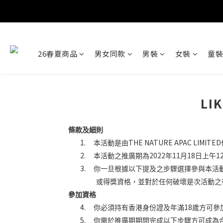
26春夏商品
男女同款
男裝
女裝
童裝
LI
條款
及細則
1.
THE NATURE APAC LIMITED
本活動是由
2.
2022
11
18
1
本活動之推廣期為
年
月
日上午
3.
你一旦根據以下提及之步驟選擇參與本活
或得獎資格，並對於任何破壞是次活動之
參加資格
4.
18
你必須持有香港身份證
及年滿
歲
方可參
5.
你需於推廣期期間完成以下步驟方可成為