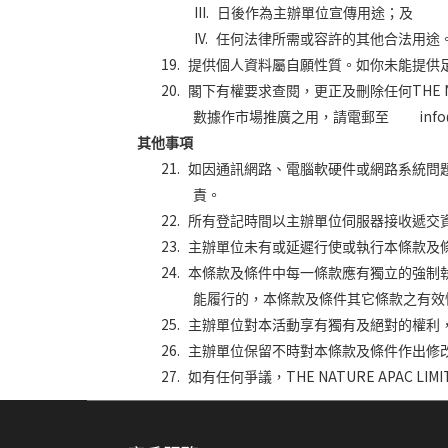
III.
日後作為主辦單位宣傳用途；及
IV.
任何法律所需或容許的其他合法用途
19.
提供個人資料屬自願性質。如你未能提供
20.
THE 
閣下有權要求查閱，更正及刪除任何
info@n
數據作市場推廣之用，請電郵至
其他事項
21.
如因通訊網路、電腦軟硬件或網路系統問
責。
22.
所有登記時間以主辦單位伺服器接收遞交
23.
主辦單位未有或延遲行使或執行本條款及
24.
本條款及條件中每一條款應有獨立的強制
能履行的，本條款及條件其它條款之有效
25.
主辦單位對本活動享有獨有及絕對的權利
26.
主辦單位保留不時對本條款及條件作出修
27.
THE NATURE APAC LIMI
如有任何爭議，