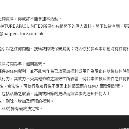
。
足夠資料，你或許不能參加本活動。
NATURE APAC LIMITED
所保存有關閣下的個人資料。閣下如欲查閱，更
atgeostore.com.hk
題引起之任何問題、技術故障或保安漏洞；或因你於參與本活動時有任何
資料時間為準，逾期無效。
條件的任何權利，並不能當作為已放棄該權利或用作為阻止在以後任何時
執行力，其效力不受其他條款之無效性所影響。倘若本條款及條件之任何
性、合法性、可執行及履行性不應因上述情況而在任何方面受到影響。
，包括活動之取消、延期或細節的更改而無須事先通知任何人士。
改、刪除、增加及解釋的權利。
TED
將擁有最終決定權。