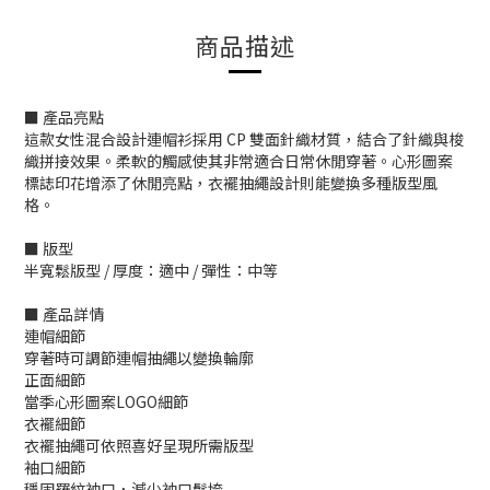
商品描述
■ 產品亮點
這款女性混合設計連帽衫採用 CP 雙面針織材質，結合了針織與梭
織拼接效果。柔軟的觸感使其非常適合日常休閒穿著。心形圖案
標誌印花增添了休閒亮點，衣襬抽繩設計則能變換多種版型風
格。
■ 版型
半寬鬆版型 / 厚度：適中 / 彈性：中等
■ 產品詳情
連帽細節
穿著時可調節連帽抽繩以變換輪廓
正面細節
當季心形圖案LOGO細節
衣襬細節
衣襬抽繩可依照喜好呈現所需版型
袖口細節
穩固羅紋袖口，減少袖口鬆垮