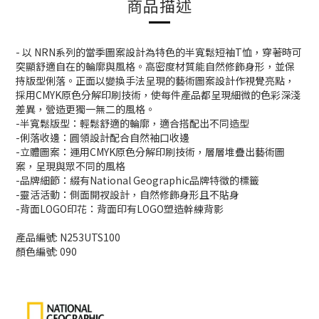
商品描述
- 以 NRN系列的當季圖案設計為特色的半寬鬆短袖T恤，穿著時可
突顯舒適自在的輪廓與風格。高密度材質能自然修飾身形，並保
持版型俐落。正面以變換手法呈現的藝術圖案設計作視覺亮點，
採用CMYK原色分解印刷技術，使每件產品都呈現細微的色彩深淺
差異，營造更獨一無二的風格。
-半寬鬆版型：輕鬆舒適的輪廓，適合搭配出不同造型
-俐落收邊：圓領設計配合自然袖口收邊
-立體圖案：運用CMYK原色分解印刷技術，層層堆疊出藝術圖
案，呈現與眾不同的風格
-品牌細節：綴有National Geographic品牌特徵的標籤
-靈活活動：側面開衩設計，自然修飾身形且不貼身
-背面LOGO印花：背面印有LOGO塑造幹練背影
產品編號: N253UTS100
顏色編號: 090