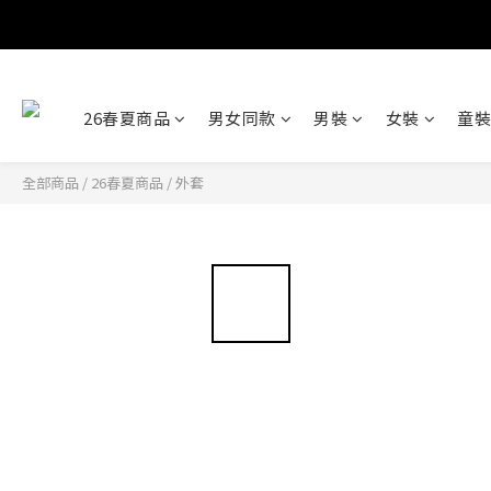
26春夏商品
男女同款
男裝
女裝
童裝
全部商品
/
26春夏商品
/
外套