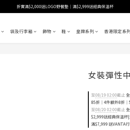
折實滿$2,000送LOGO野餐墊｜滿$2,999送經典保溫杯
【FINAL SALE】指定商品低至38折
【FINAL SALE】全單免運費
袋及行李箱
飾物
鞋
皇牌系列
香港限定系列
【FINAL SALE】指定商品低至38折
女裝彈性
至
08/19 02:00
截止
全
85折｜4件額外8折｜
至
08/20 02:00
截止
全
$2,999送經典保溫杯|
滿$7,999 送VANTA