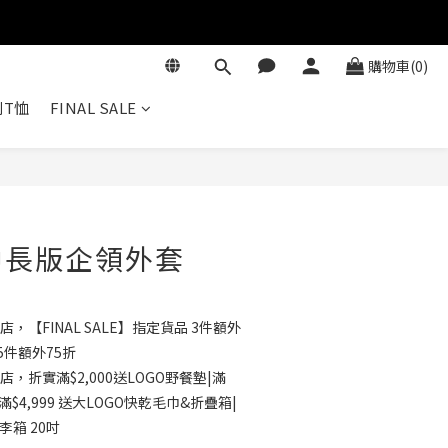
購物車(0)
T恤
FINAL SALE
立即購買
中長版企領外套
店，【FINAL SALE】指定貨品 3件額外
5件額外75折
店，折實滿$2,000送LOGO野餐墊|滿
滿$4,999 送大LOGO快乾毛巾&折疊箱|
行李箱 20吋