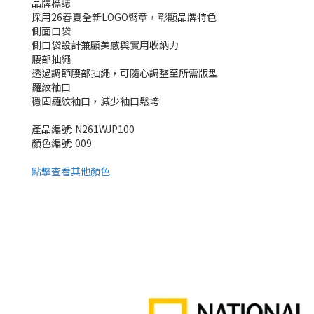
品牌標誌
採用26春夏全新LOGO臂章，彰顯品牌特色
側面口袋
側口袋設計兼顧美感與實用收納力
腰部抽繩
透過調節腰部抽繩，可隨心調整至所需版型
羅紋袖口
穩固羅紋袖口，減少袖口鬆垮
產品編號: N261WJP100
顏色編號: 009
點擊查看其他顏色