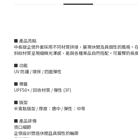
■ 產品亮點
中長版企領外套採用不同材質拼接，展現休閒及具個性的風格。在
斜紋材質呈現細緻光澤感，能與各種單品自然搭配。可蓋臀的長
■ 功能
UV 防護 / 環保 / 四面彈性
■ 標籤
UPF50+ / 回收材質 / 彈性 (3F)
■ 版型
半寬鬆版型 / 厚度：適中 / 彈性：中等
■ 產品詳情
領口細節
企領設計塑造休閒且具個性的輪廓