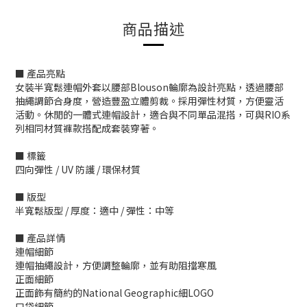
商品描述
■ 產品亮點
女裝半寬鬆連帽外套以腰部Blouson輪廓為設計亮點，透過腰部
抽繩調節合身度，營造豐盈立體剪裁。採用彈性材質，方便靈活
活動。休閒的一體式連帽設計，適合與不同單品混搭，可與RIO系
列相同材質褲款搭配成套裝穿著。
■ 標籤
四向彈性 / UV 防護 / 環保材質
■ 版型
半寬鬆版型 / 厚度：適中 / 彈性：中等
■ 產品詳情
連帽細節
連帽抽繩設計，方便調整輪廓，並有助阻擋寒風
正面細節
正面飾有簡約的National Geographic細LOGO
口袋細節