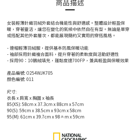
商品描述
女裝輕薄針織羽絨外套結合機能性與舒適感。整體設計輕盈保
暖，穿著靈活，讓您在變化的氣候中依然自在有型。無論是單穿
或搭配其他外套層次，都能展現簡約又實用的穿搭風格。
- 連帽輕薄羽絨服，提供基本防風保暖功能
- 袖部採用針織複合面料，提升穿著的柔軟度與活動舒適性
- 採用90：10鵝絨填充，蓬鬆度達700FP，兼具輕盈與保暖效果
產品編號: O254WJK705
顏色編號: 011
尺寸:
衣長 x 肩寬 x 胸圍 x 袖長
85(XS): 58cm x 37.3cm x 88cm x 57cm
90(S): 59cm x 38.5cm x 93cm x 58cm
95(M): 61cm x 39.7cm x 98ㅊm x 59cm