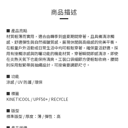
商品描述
■ 產品亮點
材質輕薄而實用，適合由轉季到盛夏期間穿著，且具備清涼觸
感、舒適彈性與自然褶皺質感，展現休閒與高級感的完美平衡。
在輕量戶外活動或日常生活中均可輕鬆穿著，確保靈活舒適。採
用有接觸涼感與防曬功能的機能材質，穿著瞬間即感清涼，即使
在炎熱天氣下也能保持清爽。工裝口袋細節方便輕鬆收納，腰間
則採用鬆緊帶與抽繩設計，可按需要調節尺寸。
■ 功能
涼感 / UV 防護 / 環保
■ 標籤
KINETICOOL / UPF50+ / RECYCLE
■ 版型
標準版型 / 厚度：薄 / 彈性：高
■ 產品詳情