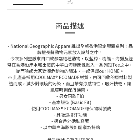
式
商品描述
- National Geographic Apparel推出全新香港限定膠囊系列！品
牌擅長將動物元素放入設計之中。
- 今次系列靈感來自四款瀕臨絕種動物，以藍鯨、樹熊、海獺及經
常在香港沿岸水域出沒的中華白海豚圖像融入一系列短Tee之中，
從而喚起大家對瀕危動物的關注，一起保護our HOME。
※ 此產品採用COOLMAX® ECOMADE材質，由可回收的原材料製
造而成，減少對環境的污染，而且帶有涼感特性，吸汗快乾，讓
肌膚時刻保持通爽。
- 男女同款T恤
- 基本版型 (Basic Fit)
- 使用COOLMAX® ECOMADE環保物料製成
- 具吸濕排汗功能
- 適合戶外活動穿著
- 以中華白海豚設計圖案為特點
產品編號: O252UTS909