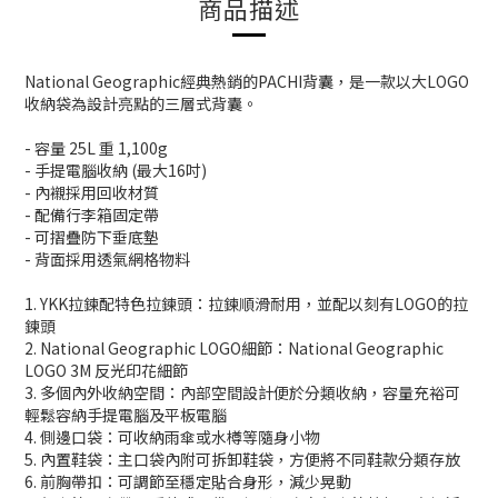
商品描述
National Geographic經典熱銷的PACHI背囊，是一款以大LOGO
收納袋為設計亮點的三層式背囊。
- 容量 25L 重 1,100g
- 手提電腦收納 (最大16吋)
- 內襯採用回收材質
- 配備行李箱固定帶
- 可摺疊防下垂底墊
- 背面採用透氣網格物料
1. YKK拉鍊配特色拉鍊頭：拉鍊順滑耐用，並配以刻有LOGO的拉
鍊頭
2. National Geographic LOGO細節：National Geographic
LOGO 3M 反光印花細節
3. 多個內外收納空間：內部空間設計便於分類收納，容量充裕可
輕鬆容納手提電腦及平板電腦
4. 側邊口袋：可收納雨傘或水樽等隨身小物
5. 內置鞋袋：主口袋內附可拆卸鞋袋，方便將不同鞋款分類存放
6. 前胸帶扣：可調節至穩定貼合身形，減少晃動