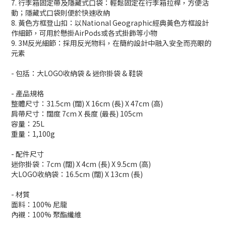
7. 行李箱固定帶及隱藏式口袋：輕鬆固定在行李箱拉桿，方便活
動；隱藏式口袋則便於快速收納
8. 黃色方框登山扣：以National Geographic經典黃色方框設計
作細節，可用於懸掛AirPods或各式掛飾等小物
9. 3M反光細節：採用反光物料，在簡約設計中融入安全而亮眼的
元素
- 包括：大LOGO收納袋 & 迷你掛袋 & 鞋袋
- 產品規格
整體尺寸：31.5cm (闊) X 16cm (長) X 47cm (高)
肩帶尺寸：闊度 7cm X 長度 (最長) 105cm
容量：25L
重量：1,100g
- 配件尺寸
迷你掛袋：7cm (闊) X 4cm (長) X 9.5cm (高)
大LOGO收納袋：16.5cm (闊) X 13cm (長)
- 材質
面料：100% 尼龍
內襯：100% 聚酯纖維