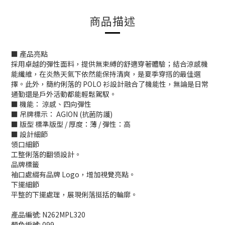
商品描述
■ 產品亮點
採用卓越的彈性面料，提供無束縛的舒適穿著體驗；結合涼感機
能纖維，在炎熱天氣下依然能保持清爽，是夏季穿搭的最佳選
擇。此外，簡約俐落的 POLO 衫設計融合了機能性，無論是日常
通勤還是戶外活動都能輕鬆駕馭。
■ 機能： 涼感、四向彈性
■ 吊牌標示： AGION (抗菌防護)
■ 版型 標準版型 / 厚度：薄 / 彈性：高
■ 設計細節
領口細節
工整俐落的翻領設計。
品牌標籤
袖口處綴有品牌 Logo，增加視覺亮點。
下擺細節
平整的下擺處理，展現俐落挺括的輪廓。
產品編號: N262MPL320
顏色編號: 099