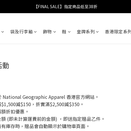
【FINAL SALE】指定商品低至38折
【FINAL SALE】指定商品低至38折
折實滿$2,000送抗UV摺疊傘｜滿$2,999送經典保溫杯
袋及行李箱
飾物
鞋
皇牌系列
香港限定系列
【FINAL SALE】全單免運費
【FINAL SALE】指定商品低至38折
活動
tional Geographic Apparel 香港官方網站。
500減$150，折實滿$2,500減$350。
滿額折扣優惠。
金額 (即未計算運費前的金額) ，即送指定贈品乙件。
品尚有庫存時，贈品會自動顯示於購物車頁面。