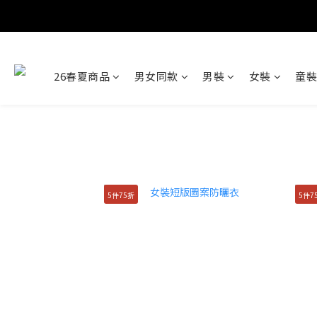
26春夏商品
男女同款
男裝
女裝
童裝
5件75折
5件7