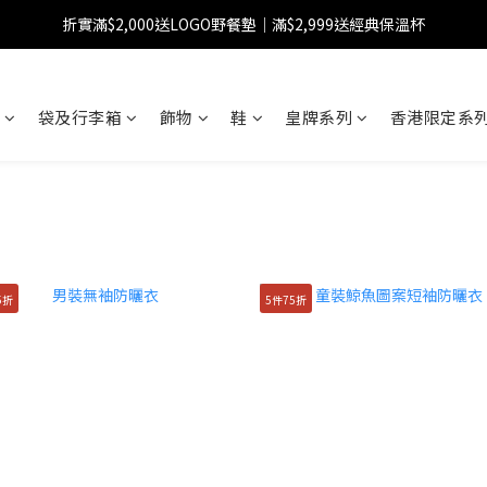
折實滿$2,000送LOGO野餐墊｜滿$2,999送經典保溫杯
【FINAL SALE】指定商品低至38折
【FINAL SALE】全單免運費
袋及行李箱
飾物
鞋
皇牌系列
香港限定系列
【FINAL SALE】指定商品低至38折
5折
5件75折