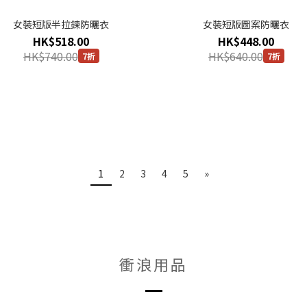
女裝短版半拉鍊防曬衣
女裝短版圖案防曬衣
HK$518.00
HK$448.00
HK$740.00
HK$640.00
7折
7折
1
2
3
4
5
»
衝浪用品