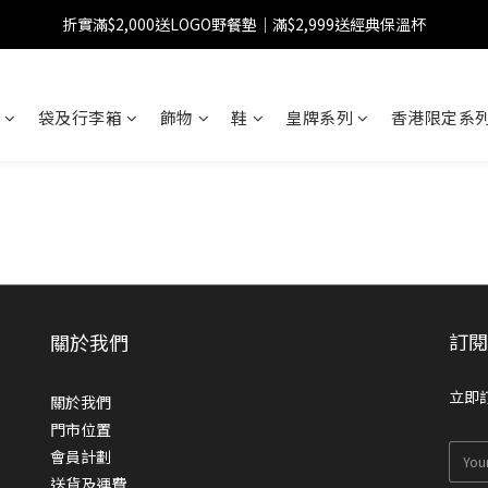
折實滿$2,000送LOGO野餐墊｜滿$2,999送經典保溫杯
【FINAL SALE】指定商品低至38折
【FINAL SALE】全單免運費
袋及行李箱
飾物
鞋
皇牌系列
香港限定系列
【FINAL SALE】指定商品低至38折
訂
關於我們
立即
關於我們
門市位置
會員計劃
送貨及運費