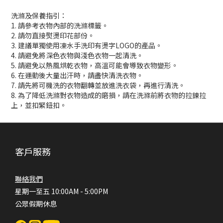
洗滌及保養指引：
1. 請參考衣物內部的洗滌標籤。
2. 請勿直接熨燙印花部份。
3. 建議單獨使用凍水手洗印有燙字LOGO的產品。
4. 請避免將深色衣物與淺色衣物一起清洗。
5. 請避免以熱風烘乾衣物，高溫可能會導致衣物變形。
6. 在運動後大量出汗時，請盡快清洗衣物。
7. 請先將可機洗的衣物翻轉並放進洗衣袋，再進行清洗。
8. 為了降低洗滌對衣物造成的磨損，請在洗滌前將衣物的拉鍊拉
上，並扣緊鈕扣。
客戶服務
聯絡我們
星期一至五 10:00AM - 5:00PM
公眾假期休息