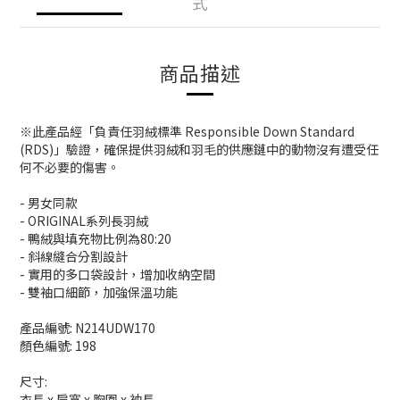
式
商品描述
※此產品經「負責任羽絨標準 Responsible Down Standard
(RDS)」驗證，確保提供羽絨和羽毛的供應鏈中的動物沒有遭受任
何不必要的傷害。
- 男女同款
- ORIGINAL系列長羽絨
- 鴨絨與填充物比例為80:20
- 斜線縫合分割設計
- 實用的多口袋設計，增加收納空間
- 雙袖口細節，加強保溫功能
產品編號: N214UDW170
顏色編號: 198
尺寸:
衣長 x 肩寬 x 胸圍 x 袖長