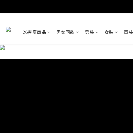
26春夏商品
男女同款
男裝
女裝
童裝