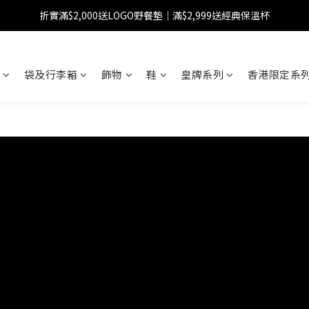
折實滿$2,000送LOGO野餐墊｜滿$2,999送經典保溫杯
【FINAL SALE】指定商品低至38折
【FINAL SALE】全單免運費
袋及行李箱
飾物
鞋
皇牌系列
香港限定系列
【FINAL SALE】指定商品低至38折