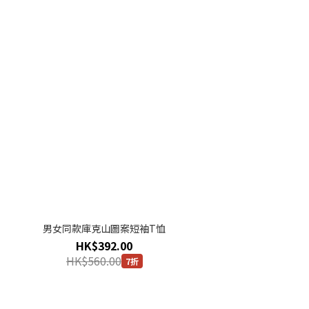
男女同款庫克山圖案短袖T恤
HK$392.00
HK$560.00
7折