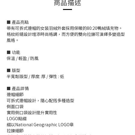
商品描述
■ 產品亮點
帶有可拆式連帽的女裝羽絨外套採用保暖的80:20鴨絨填充物。
格紋絎縫設計增添時尚格調，而方便的雙向拉鍊可演繹多變造型
風格。
■ 功能
保溫 / 輕盈 / 防風
■ 版型
半寬鬆版型 / 厚度: 厚 / 彈性 : 低
■ 產品詳情
連帽細節
可拆式連帽設計，隨心配搭多種造型
側面口袋
實用側口袋設計提升實用性
LOGO點綴
綴以National Geographic LOGO章
拉鍊細節