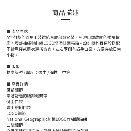
商品描述
■ 產品亮點
A字剪裁的百褶工裝裙結合腰部鬆緊帶，呈現自然散開的裙襬輪
廓。腰部抽繩與刺繡LOGO增添低調亮點。設計簡約且易於搭配，
不論單穿或層次穿搭皆宜。左右兩側有插手口袋，方便存放日常
小物。
■ 版型
標準版型 / 厚度：適中 / 彈性：中等
■ 產品詳情
腰部細節
穿著舒適的腰部鬆緊帶
側面口袋
實用的側口袋
LOGO細節
National Geographic刺繡LOGO作細節點綴
口袋細節
立體工裝口袋設計，兼顧收納功能與設計美感