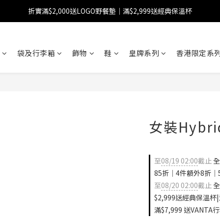
折實滿$2,000送LOGO野餐墊｜滿$2,999送經典保溫杯
【FINAL SALE】指定商品低至38折
【FINAL SALE】全單免運費
袋及行李箱
飾物
鞋
皇牌系列
香港限定系列
【FINAL SALE】指定商品低至38折
女裝Hybr
至
08/19 02:00
截止
全
85折｜4件額外8折｜
至
08/20 02:00
截止
全
$2,999送經典保溫杯|
滿$7,999 送VANTA