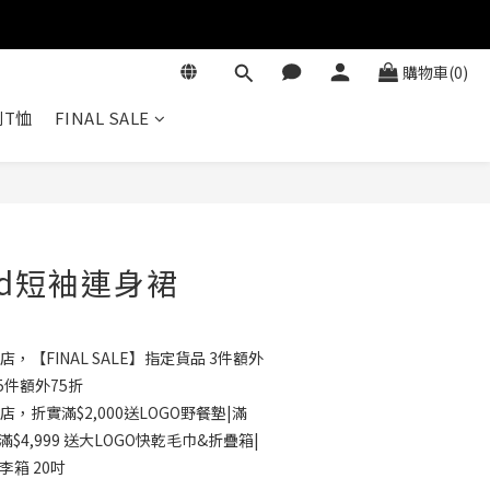
購物車(0)
T恤
FINAL SALE
立即購買
id短袖連身裙
店，【FINAL SALE】指定貨品 3件額外
5件額外75折
店，折實滿$2,000送LOGO野餐墊|滿
滿$4,999 送大LOGO快乾毛巾&折疊箱|
行李箱 20吋