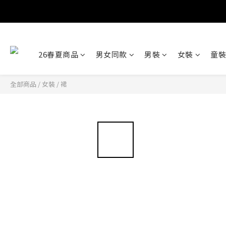
26春夏商品
男女同款
男裝
女裝
童裝
全部商品
/
女裝
/
裙