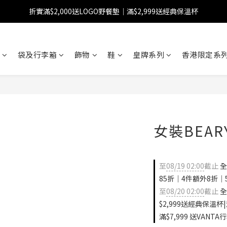
折實滿$2,000送LOGO野餐墊｜滿$2,999送經典保溫杯
【FINAL SALE】指定商品低至38折
【FINAL SALE】全單免運費
袋及行李箱
飾物
鞋
皇牌系列
香港限定系列
【FINAL SALE】指定商品低至38折
女裝BEA
至
08/19 02:00
截止
全
85折｜4件額外8折｜
至
08/20 02:00
截止
全
$2,999送經典保溫杯|
滿$7,999 送VANTA