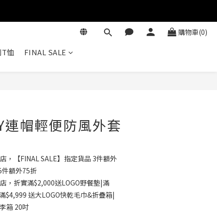
購物車(0)
T恤
FINAL SALE
立即購買
RY連帽輕便防風外套
店，【FINAL SALE】指定貨品 3件額外
5件額外75折
店，折實滿$2,000送LOGO野餐墊|滿
滿$4,999 送大LOGO快乾毛巾&折疊箱|
行李箱 20吋