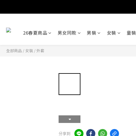
26春夏商品
男女同款
男裝
女裝
童裝
全部商品
/
女裝
/
外套
分享到