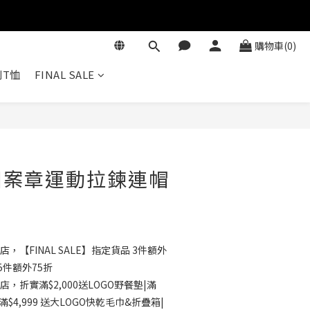
購物車(0)
T恤
FINAL SALE
立即購買
圖案章運動拉鍊連帽
店，【FINAL SALE】指定貨品 3件額外
5件額外75折
店，折實滿$2,000送LOGO野餐墊|滿
滿$4,999 送大LOGO快乾毛巾&折疊箱|