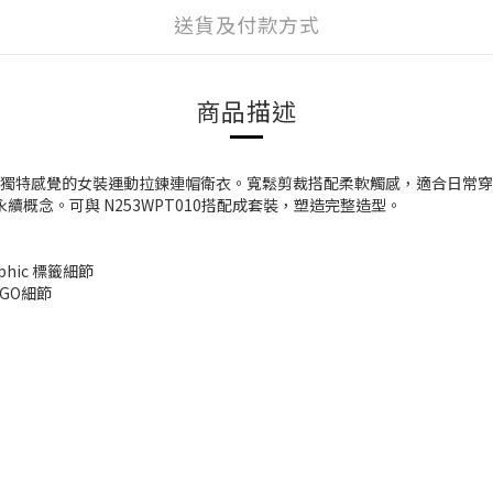
送貨及付款方式
商品描述
愛和獨特感覺的女裝運動拉鍊連帽衛衣。寬鬆剪裁搭配柔軟觸感，適合日常
概念。可與 N253WPT010搭配成套裝，塑造完整造型。
phic 標籤細節
GO細節