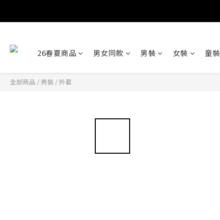
26春夏商品
男女同款
男裝
女裝
童裝
全部商品
/
男裝
/
外套