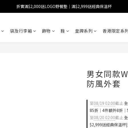
折實滿$2,000送LOGO野餐墊｜滿$2,999送經典保溫杯
【FINAL SALE】指定商品低至38折
【FINAL SALE】全單免運費
袋及行李箱
飾物
鞋
皇牌系列
香港限定系列
【FINAL SALE】指定商品低至38折
男女同款W
防風外套
至
08/19 02:00
截止
全
85折｜4件額外8折｜
至
08/20 02:00
截止
全
$2,999送經典保溫杯|