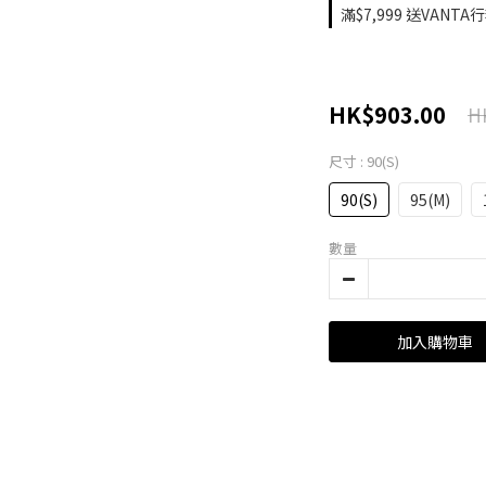
滿$7,999 送VANTA
HK$903.00
H
尺寸
: 90(S)
90(S)
95(M)
數量
加入購物車