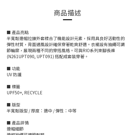
商品描述
■ 產品亮點
半寬鬆連帽拉鍊外套糅合了機能設計元素，採用具良好活動性的
彈性材質，背面通風設計確保穿著乾爽舒適。衣襬設有抽繩可調
節輪廓，展現兩種不同的穿搭風格。可與RIO系列束腳長褲
(N261UPT090, UPT091) 搭配成套裝穿著。
■ 功能
UV 防護
■ 標籤
UPF50+, RECYCLE
■ 版型
半寬鬆版型 / 厚度：適中 / 彈性：中等
■ 產品詳情
連帽細節
連帽抽繩可調節鬆緊