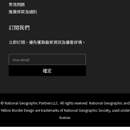
常見問題
推廣條款及細則
訂閱我們
立即訂閱，優先獲取最新資訊及優惠詳情。
確定
© National Geographic Partners LLC. All rights reserved. National Geographic and
Yellow Border Design are trademarks of National Geographic Society, used under
license.