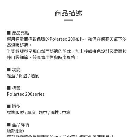
商品描述
■ 產品亮點
選用輕量而極致保暖的Polartec 200布料，確保在嚴寒天氣下依
然溫暖舒適。
半寬鬆版型呈現自然而舒適的剪裁，加上梭織拼色設計及背面拉
鍊口袋細節，兼具實用性與時尚風格。
■ 功能
輕盈 / 保溫 / 透氣
■ 標籤
Polartec 200series
■ 版型
標準版型 / 厚度 : 適中 / 彈性 : 中等
■ 產品詳情
腰部細節
穿著舒適的全鬆緊腰圍設計，並內置抽繩可俐落調節尺寸