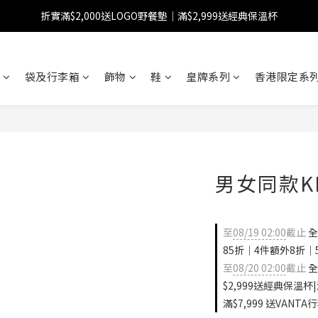
折實滿$2,000送LOGO野餐墊｜滿$2,999送經典保溫杯
【FINAL SALE】指定商品低至38折
【FINAL SALE】全單免運費
袋及行李箱
飾物
鞋
皇牌系列
香港限定系列
【FINAL SALE】指定商品低至38折
男女同款K
至
08/19 02:00
截止
全
85折｜4件額外8折｜
至
08/20 02:00
截止
全
$2,999送經典保溫杯|
滿$7,999 送VANTA