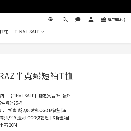
購物車(0)
T恤
FINAL SALE
立即購買
RAZ半寬鬆短袖T恤
店，【FINAL SALE】指定貨品 3件額外
5件額外75折
店，折實滿$2,000送LOGO野餐墊|滿
滿$4,999 送大LOGO快乾毛巾&折疊箱|
行李箱 20吋