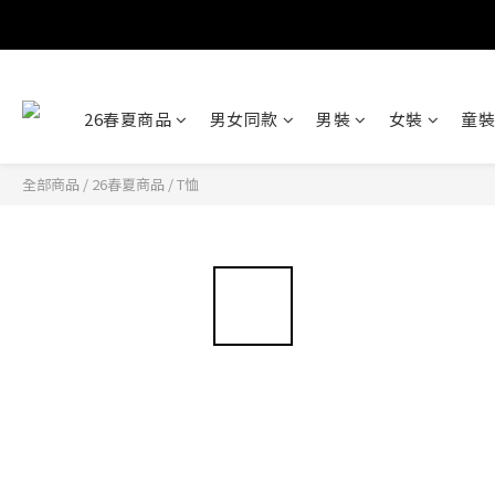
26春夏商品
男女同款
男裝
女裝
童裝
全部商品
/
26春夏商品
/
T恤