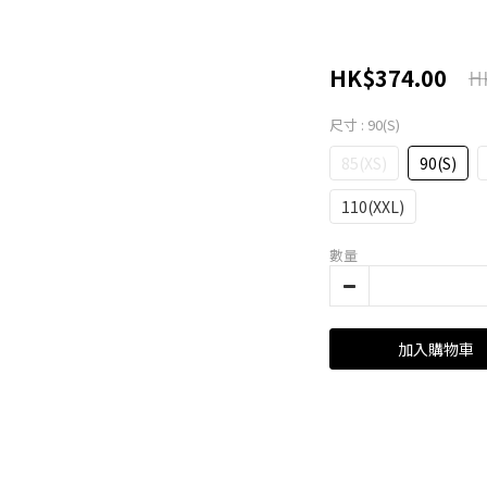
HK$374.00
H
尺寸
: 90(S)
85(XS)
90(S)
110(XXL)
數量
加入購物車