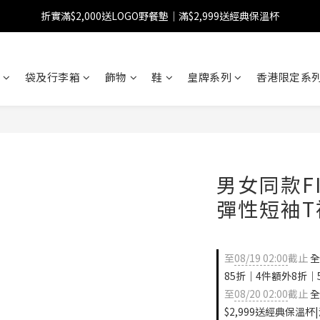
折實滿$2,000送LOGO野餐墊｜滿$2,999送經典保溫杯
【FINAL SALE】指定商品低至38折
【FINAL SALE】全單免運費
袋及行李箱
飾物
鞋
皇牌系列
香港限定系列
【FINAL SALE】指定商品低至38折
男女同款F
彈性短袖T
至
08/19 02:00
截止
全
85折｜4件額外8折｜
至
08/20 02:00
截止
全
$2,999送經典保溫杯|