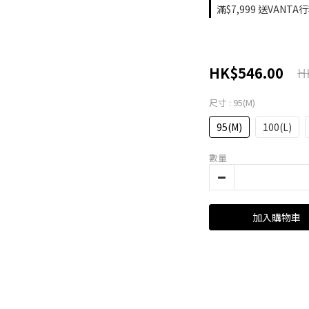
滿$7,999 送VANTA
HK$546.00
H
尺寸
: 95(M)
95(M)
100(L)
數量
加入購物車