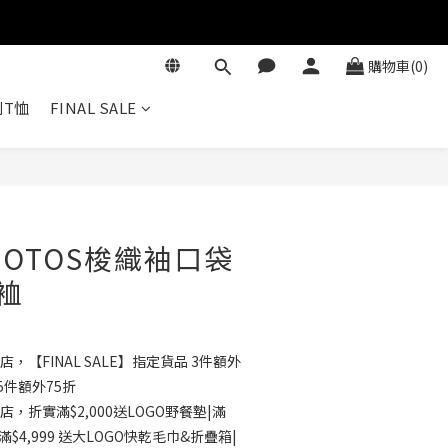
購物車(0)
T恤
FINAL SALE
立即購買
IOTOS梭織袖口袋
裇
店，【FINAL SALE】指定貨品 3件額外
5件額外75折
店，折實滿$2,000送LOGO野餐墊|滿
滿$4,999 送大LOGO快乾毛巾&折疊箱|