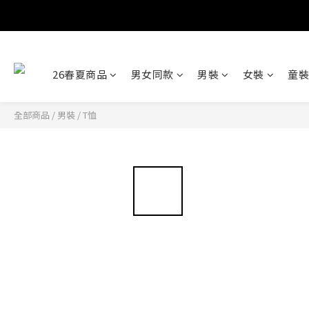
26春夏商品
男女同款
男裝
女裝
童裝
全部商品
/
男裝
/
T恤