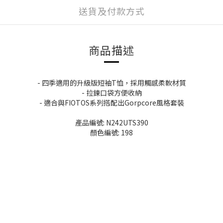
送貨及付款方式
商品描述
- 四季適用的升級版短袖T恤，採用觸感柔軟材質
- 拉鍊口袋方便收納
- 適合與FIOTOS系列搭配出Gorpcore風格套裝
產品編號: N242UTS390
顏色編號: 198