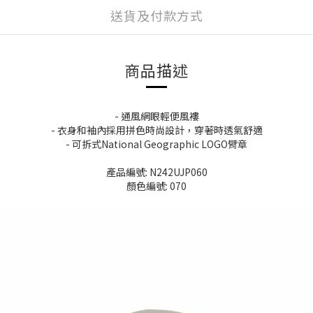
送貨及付款方式
商品描述
- 通風網眼輕便風褸
- 衣身和袖內採用拼色時尚設計，穿著時透氣舒適
- 可拆式National Geographic LOGO臂章
產品編號: N242UJP060
顏色編號: 070