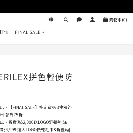
購物車(0)
T恤
FINAL SALE
立即購買
ERILEX拼色輕便防
店，【FINAL SALE】指定貨品 3件額外
5件額外75折
店，折實滿$2,000送LOGO野餐墊|滿
滿$4,999 送大LOGO快乾毛巾&折疊箱|