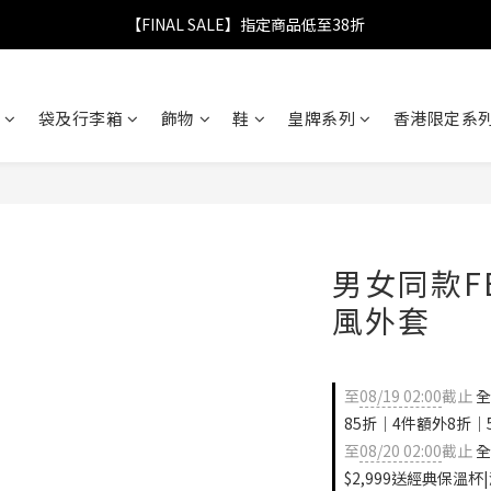
【FINAL SALE】指定商品低至38折
【FINAL SALE】指定商品低至38折
折實滿$2,000送LOGO野餐墊｜滿$2,999送經典保溫杯
袋及行李箱
飾物
鞋
皇牌系列
香港限定系列
【FINAL SALE】全單免運費
【FINAL SALE】指定商品低至38折
男女同款F
風外套
至
08/19 02:00
截止
全
85折｜4件額外8折｜
至
08/20 02:00
截止
全
$2,999送經典保溫杯|