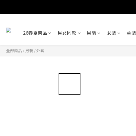
26春夏商品
男女同款
男裝
女裝
童裝
全部商品
/
男裝
/
外套