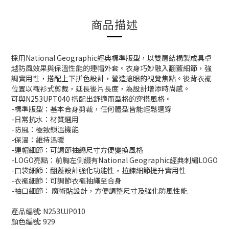
商品描述
採用National Geographic經典標準版型，以雙層結構製成具卓
越防風效果與保溫性能的連帽外套。衣身巧妙融入翻蓋細節，強
調實用性，搭配上下拼色設計，營造搶眼的視覺焦點。後背衣襬
位置以襯衫式剪裁，延長後片長度，為設計增添時尚感。
可與N253UPT040 搭配出舒適而型格的穿搭風格。
-標準版型：基本合身剪裁，任何體型皆能輕鬆適穿
-日常抗水：材質選用
-防風：極致鎖溫機能
-保溫：維持溫暖
-連帽細節：可調節抽繩尺寸方便變換風格
-LOGO亮點：前胸左側綴有National Geographic經典刺繡LOGO
-口袋細節：翻蓋設計強化功能性，拉鍊細節提升實用性
-衣襬細節：可調節衣襬抽繩至合身
-袖口細節： 魔術貼設計，方便調整尺寸及強化防風性能
產品編號: N253UJP010
顏色編號: 929