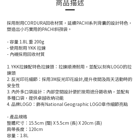
商品描述
採用耐用CORDURA回收材質，延續PACHI系列背囊的設計特色，
塑造出小巧實用的PACHI斜孭袋。
- 容量 1.8L 重 200g
- 使用耐用 YKK 拉鍊
- 內襯採用回收材質
1. YKK拉鍊配特色拉鍊頭：拉鍊順滑耐用，並配以刻有LOGO的拉
鍊頭
2. 反光印花細節：採用3M反光印花設計,提升夜間及雨天活動時的
安全性
3. 內外多口袋設計：內部空間設計便於按用途分類收納，並配有
多種口袋，提供卓越收納功能
4. 品牌LOGO：飾有National Geographic LOGO章作細節亮點
- 產品規格
整體尺寸：15.5cm (闊) X 5.5cm (長) X 20cm (高)
肩帶長度：120cm
容量：1.8L