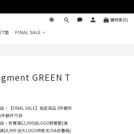
購物車(0)
T恤
FINAL SALE
立即購買
ment GREEN T
店，【FINAL SALE】指定貨品 3件額外
5件額外75折
店，折實滿$2,000送LOGO野餐墊|滿
滿$4,999 送大LOGO快乾毛巾&折疊箱|