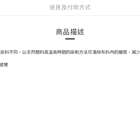
送貨及付款方式
商品描述
yeing)，與一般染料不同，以天然顏料高溫長時間的染制方法可清除布料內的雜質，
感覺