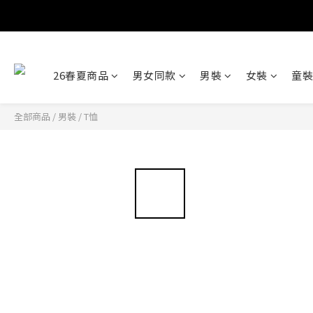
26春夏商品
男女同款
男裝
女裝
童裝
全部商品
/
男裝
/
T恤