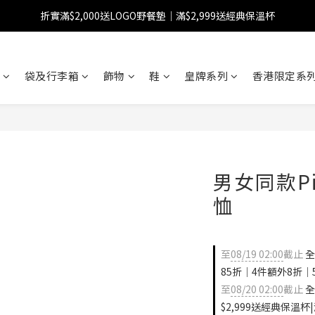
折實滿$2,000送LOGO野餐墊｜滿$2,999送經典保溫杯
【FINAL SALE】指定商品低至38折
【FINAL SALE】全單免運費
袋及行李箱
飾物
鞋
皇牌系列
香港限定系列
【FINAL SALE】指定商品低至38折
男女同款Pig
恤
至
08/19 02:00
截止
全
85折｜4件額外8折｜
至
08/20 02:00
截止
全
$2,999送經典保溫杯|