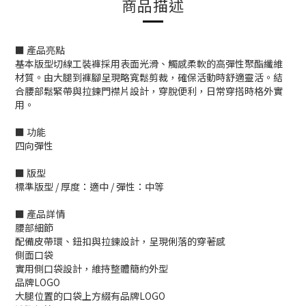
商品描述
■ 產品亮點
基本版型切線工裝褲採用表面光滑、觸感柔軟的高彈性聚酯纖維
材質。由大腿到褲腳呈現略寬鬆剪裁，確保活動時舒適靈活。結
合腰部鬆緊帶與拉鍊門襟片設計，穿脫便利，日常穿搭時格外實
用。
■ 功能
四向彈性
■ 版型
標準版型 / 厚度：適中 / 彈性：中等
■ 產品詳情
腰部細節
配備皮帶環、鈕扣與拉鍊設計，呈現俐落的穿著感
側面口袋
實用側口袋設計，維持整體簡約外型
品牌LOGO
大腿位置的口袋上方綴有品牌LOGO