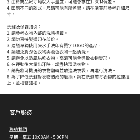
3. 由於商品尺寸均以人手量度，可能會存在1-3CM偏差。
4. 因應不同的款式，尺碼可能有所差異，請在購買前參考詳細尺
寸。
洗滌及保養指引：
1. 請參考衣物內部的洗滌標籤。
2. 請勿直接熨燙印花部份。
3. 建議單獨使用凍水手洗印有燙字LOGO的產品。
4. 請避免將深色衣物與淺色衣物一起清洗。
5. 請避免以熱風烘乾衣物，高溫可能會導致衣物變形。
6. 在運動後大量出汗時，請盡快清洗衣物。
7. 請先將可機洗的衣物翻轉並放進洗衣袋，再進行清洗。
8. 為了降低洗滌對衣物造成的磨損，請在洗滌前將衣物的拉鍊拉
上，並扣緊鈕扣。
客戶服務
聯絡我們
星期一至五 10:00AM - 5:00PM