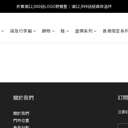
折實滿$2,000送LOGO野餐墊｜滿$2,999送經典保溫杯
【FINAL SALE】指定商品低至38折
【FINAL SALE】全單免運費
袋及行李箱
飾物
鞋
皇牌系列
香港限定系列
【FINAL SALE】指定商品低至38折
訂
關於我們
立即
關於我們
門市位置
會員計劃