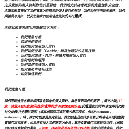
充分意識到個人資料對您的重要性，我們致力於確保商店的完整性和安全性。
本隱私政策描述了我們蒐集的有關您的個人資料的類型，我們如何使用這些資訊，我們
的
選擇。
與誰共享資訊，以及您就我們使用這些資訊
可行
本隱私政策將説明您瞭解以下內容：
我們蒐集什麼
您提供的資訊
我們如何使用個人資料
我們如何使用「Cookie」和其他類似的追蹤技術
我們如何處理、共用、轉讓和揭露個人資料
您的權利和選擇
我們如何保護個人資料
如何更新本隱私政策
如何聯絡我們
我們蒐集什麼
我們可能會從各種來源獲取有關您的個人資料。當您通過我們的商店、[擴充功能][
注
您的業務所適用的所有
或通過
意：請置入包括
數據蒐集管道
]
您訪問和/或使用我們的
社交媒體/社交網路頁面（或其相關商店或對應的應用程式，例如Facebook，
Instagram）時，我們可能會蒐集此資訊。我們的產品在許多百貨公司或者其他類型的
實體門市有販售，如果您有加入我們商店的會員，當您在實體門市購買商品時，[相關
的紀錄也會被我們蒐集。]
[注意：請確認是否有使用POS功能]
當您訪問本商店，我們