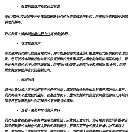
社交網路應用程式退出宣告
要從您的社交網路帳戶中移除或刪除我們的社交媒體應用程式，請按照社交網路中的說
明進行操作。
提供的說明
對於臉書：請參閱
臉書説明中心
。
地理位置資訊
當您使用我們的行動應用程式時，您可能會被要求透過該行動應用程式提供您的地理位
置。您可以通過調整行動裝置的位置服務設定來選擇不共用您的地理位置詳細資訊。要
拒絕分享您的地理位置詳細資訊，請按照行動裝置上的說明更改相關設置;否則，請聯
繫您的服務提供者或設備製造商。
撤回同意
您可以撤回您之前向我們提供的任何同意，或隨時以合法理由反對處理您的個人資料。
我們將在未來應用您的偏好。在某些情況下，撤回您對我們使用或揭露您的個人資料的
同意將意味著您無法利用我們的某些產品或服務。
查看、更新和修改個人資料
我們可能會在必要時保留和使用您的資訊，以實現上述目的。您有權要求訪問和接收有
關我們維護的有關您的個人資料的詳細資訊，更新和更正您的個人數據中的不準確之
處，並酌情阻止或刪除該資訊。在某些情況下，訪問個人資料的權利可能會受到當地法