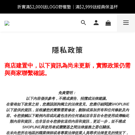
折實滿$2,000送LOGO野餐墊｜滿$2,999送經典保溫杯
【FINAL SALE】指定商品低至38折
【FINAL SALE】全單免運費
【FINAL SALE】指定商品低至38折
隱私政策
商店建置中，以下資訊為尚未更新，實際政策仍需
與商家聯繫確認。
免責聲明： 
以下內容僅供參考，不構成廣告、招攬或法律建議。
在發佈如下政策之前，您應該諮詢獨立的法律意見。您應仔細閱讀SHOPLINE
以下提供的資訊，並根據您的實際需要修改，刪除或添加所有和任何條款及內
容。令您接觸以下範例內容或此處包含的任何連結並非旨在令您使用或傳輸此
類內容和資訊，也非旨在令您接收這些內容和資訊，更近一步，並不構成
SHOPLINE與使用者或瀏覽器
之
間法律服務之委任關係。
在未向您所在地區的職業律師或者專業法律從業人員尋求法律意見的情況下，