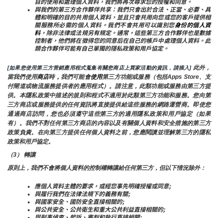
目的使用和處理個人資料，我們將再次尋求您的授權和同意。
與我們的第三方合作夥伴共享：我們只會出於合法、正當、必要、具
體和明確的目的共用個人資料，並且只會共用向您或您的客戶提供相
關服務所必需的個人資料。我們不會共用可以識別您
身份的個人資
料
，除非法律或法規另有規定。通常，這些第三方合作夥伴也是數據
控制者，他們將在徵得您的同意后在自己的帳戶中處理個人資料。此
類合作夥伴可能有自己單獨的隱私政策和用戶協定。
 此外，
[如果您使用第三方营銷應用程式蒐集有關您商店上買家活動的資訊，請插入]
當我們使用
商店
時
，
我們可能會
使用
第三方功能或服務（包括Apps Store、支
付閘道或物流服務提供者的應用程式）。請注意，此類功能或服務由第三方提
供。本隱私政策中描述的規則和程式不適用於此類第三方功能和服務。您向第
三方商店或服務提供的任何資訊將直接提供給這些服務的網路運營商。即使您
通過商店訪問，您也必須遵守這些第三方的適用隱私政策和用戶協定（如果
有）。我們不對任何第三方商店的內容以及有關個人資料和安全措施的第三方
政策負責。在向第三方提供任何個人資料之前，您應閱讀並理解第三方的隱私
政策和用戶協定。
（3） 轉讓
原則上，我們不會將個人資料的控制權轉讓給任何第三方，但以下情況除外：
應個人資料主體的要求，或經您事先明確授權或同意;
與履行我們在法律法規下的義務有關;
與國家安全、國防安全直接相關的;
與公共安全、公共衛生和重大公共利益直接相關的;
與刑事偵查、起訴、審判和執行直接相關;