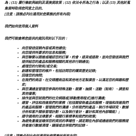
為；(11) 履行條款與細則及退換貨政策；(12) 依法令所為之行為；以及 (13) 其他於蒐
集當時取得您同意之目的。
[注意：請務必列出適用於您業務的所有內容]
我們如何使用個人資料
我們可能會將您提供的資訊用於以下目的：
向您發送促銷內容或其他通信;
向您提供所要求的信息和服務;
與您聯繫以跟進或確認您的訂單，約會，退貨或退款，並向您發送與我們
提供給您的產品和服務相關的其他非行銷通信;
處理您的付款和/或交易;
創建和管理您的帳戶，包括訪問您的購買歷史記錄;
回復您的詢問;
在我們的商店、社交媒體商店和其他地方定製廣告，以滿足您的興趣和歷
史;
與您溝通並管理您參與的特殊活動、競賽、抽獎、活動（如有）、調查和
其他優惠;
操作並與您就我們的社交網路或[移動應用程式]進行溝通;
運營、評估和改進我們的業務（包括開發新產品和服務，增強和改進我們
的產品和服務，管理我們的溝通，分析我們的產品，執行市場研究、數據
分析和客戶關係管理計劃，以及執行會計、審計和其他內部職能）;
遵守適用的法律要求、相關行業標準和我們的政策;
為避免重複並確保您的資訊的準確性，請定期在內部或通過我們的服務提
供者進行數據清理，鏈接或合併我們的記錄。
[注意：請務必列出包括適用於您業務的所有內容]