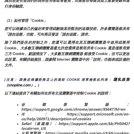
識別您是否是我們的既有使用者或者會員，而無需在每個頁面上重新登錄和進
行身份驗證。
（3）如何管理「Cookie」
您可以根據自己的偏好來管理或刪除某些類別的追蹤技術。許多瀏覽器都具有
「請勿追蹤」功能，可向商店發送「請勿追蹤」 請求。
除了我們提供的控制之外，您還可以選擇在其互聯網瀏覽器中啟用或禁用
Cookie。大多數互聯網瀏覽器還允許您選擇是禁用所有 Cookie 還是僅禁用第
三方 Cookie。默認情況下，大多數互聯網瀏覽器 都接受 Cookie，但可以更改
此設置。有關詳細資訊，請參閱 Internet 瀏覽器中的「説明」功能表或設備的
文件。
隱私政策
[注意： 請務必根據您商店上的當前 COOKIE 清單檢查此列表： 
（shopline.com）。
]
以下連結提供了有關如何在所有主流瀏覽器中控制 Cookie 的說明：
谷歌瀏覽器：
https://support.google.com/chrome/answer/95647?hl=en
IE：https://support.microsoft.com/en-
us/help/260971/description-of-cookies
Safari（桌面版）：https://support.apple.com/kb/PH5042?
locale=en_US
火狐瀏覽器：https://support.mozilla.org/en-US/kb/cookies-