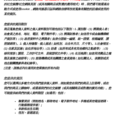
的社交媒體/社交網路頁面（或其相關商店或對應的應用程式）時，我們還可能通過自
動方式或使用cookie，網路伺服器日誌和網路信標等技術蒐集有關您的設備或使用的
某些資訊。
您提供的資訊類別
商店蒐集您個人資料之個人資料類別可能包括以下類別：1. 識別類 - (1) 辨識個人者 ( 
如會員之姓名、地址、電話、電子郵件等 )；(2) 辨識財務者 ( 如信用卡或金融機構帳
戶資訊等 )；(3) 政府資料中之辨識者 ( 如身分證統一編號、統一證號、稅籍編號、護
照號碼等 )。2. 個人特徵類 - 個人描述 ( 如性別、出生年月日、尺寸等 )。3.社會情況 – 
(1) 住家及設施 ( 如住所地址等 )；(2) 財產（如所有或具有其他權利之動產等）；(3) 
移民情形 ( 護照、工作許可文件、居留證明文件等 )；(4) 生活格調 ( 如使用消費品之種
類及服務之細節等 )；(5) 慈善機構或其他團體之會員資格 ( 如社團法人、俱樂部或其
他志願團體參與者紀錄等 )。
[注意：請務必列出適用於您業務的所有內容]
您提供的資訊
時
您可以選擇以多種方式向我們提供個人資料，例如當您在我們的商店上註冊
，或在
我們的商店上購物時，或通過我們的社交媒體（或其相關商店或對應的擴充功能）。您
可能提供給我們的個人資料類型（如適用）包括：
聯繫資訊（例如姓名、郵政地址、電子郵件地址、手機或其他電話號碼、
行動服務提供者）;
年齡和出生日期;
性別，首選語言;