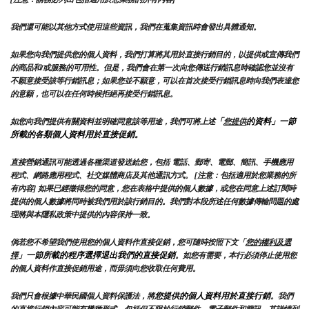
我們還可能以其他方式使用這些資訊，我們在蒐集資訊時會發出具體通知。
如果您向我們提供您的個人資料，我們打算將其用於直接行銷目的，以提供或宣傳我們
的商品和/或服務的可用性。但是，我們會在第一次向您傳送行銷訊息時確認您並沒有
不願意接受該等行銷訊息；如果您並不願意，可以在首次接受行銷訊息時向我們表達您
的意願，也可以在任何時候拒絕再接受行銷訊息。
「
的資料」一節
如您向我們提供有關資料並明確同意該等用途，我們可將上述
您提供
所載的各類個人資料用於直接促銷。
直接營銷通訊可能透過各種渠道發送給您，包括 電話、郵寄、電郵、簡訊、手機應用
程式、網路應用程式、社交媒體商店及其他通訊方式。 [注意：包括適用於您業務的所
有內容] 如果已經徵得您的同意，您在表格中提供的個人數據，或您在同意上述訂閱時
提供的個人數據將同時被我們用於該行銷目的。我們對本段所述任何數據傳輸問題的處
理將與本隱私政策中提供的內容保持一致。
倘若您不希望我們使用您的個人資料作直接促銷，您可隨時按照下文「
您的權利及選
」一節所載的程序選擇退出我們的直接促銷
擇
。如您有需要，本行必須停止使用您
的個人資料作直接促銷用途，而毋須向您收取任何費用。
您提供的個人資料用於直接行銷
我們只會根據中華民國個人資料保護法，將
。我們