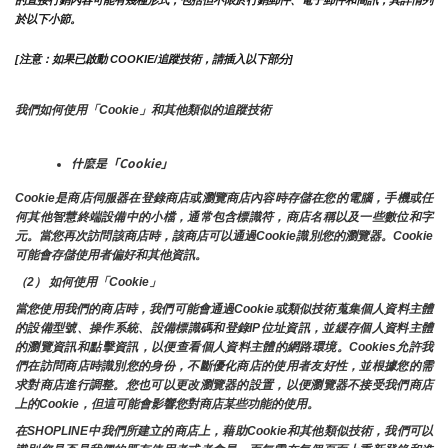
的直接行銷內容可能有幾種形式，包括但不限於行銷郵件、電子郵件和簡訊，其詳情列
於以下小節。
[注意：如果已啟動 COOKIE/追蹤技術，請插入以下部分]
我們如何使用「Cookie」和其他類似的追蹤技術
什麼是「Cookie」
Cookie是商店伺服器在登錄商店或瀏覽商店內容時存儲在您的電腦，手機或任
何其他智慧終端設備中的小檔，通常包含標識符，商店名稱以及一些數位和字
元。當您再次訪問該商店時，該商店可以通過Cookie識別您的瀏覽器。Cookie 
可能會存儲使用者偏好和其他資訊。
（2） 如何使用「Cookie」
當您使用我們的商店時，我們可能會通過Cookie或類似技術蒐集個人資料主體
的設備型號、操作系統、設備標識碼和登錄IP位址資訊，並緩存個人資料主體
的瀏覽資訊和點擊資訊，以便查看個人資料主體的網路環境。Cookies允許我
們在訪問商店時識別您的身份，不斷優化商店的使用者友好性，並根據您的需
求對商店進行調整。您也可以更改瀏覽器的設置，以便瀏覽器不接受我們商店
上的Cookie，但這可能會影響您對商店某些功能的使用。
在SHOPLINE中我們所建立的商店上，藉助Cookie和其他類似技術，我們可以