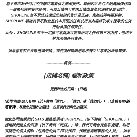
您不應出於任何目的依賴此處提供之範例資訊。範例內容所包含的資訊僅作為
一般概括性的資訊提供，可能反映也可能未反映出最新的法律發展;因此，
SHOPLINE並不承諾或保證此範例的資訊是正確、完整或即時更新的。 
SHOPLINE 明確表示不對您基於本頁面的任何或所有內容採取或未採取的任何
行動承擔任何責任。
此外， SHOPLINE 並不一定認可本頁面可能連結到之任何第三方內容，也絕不
對其承擔任何責任。
如果您有客戶在歐洲或美國，我們強烈建議您尋求獨立且專業的法律建議。
--------------範例----------------
{店鋪名稱} 隱私政策
更新和生效日期： [日期]
}的
{公司/商號/個人名稱}（以下簡稱「我們」，「我們」或「我們的」），{店舖名稱
運營商
，尊重您對隱私的關注，並重視我們與您的關係。 
當您訪問由我們的 SaaS 服務提供者 SHOPLINE（以下簡稱「SHOPLINE」）
授權我們建立的商店（以下簡稱「商店」）時，我們可能會蒐集和處理、利用
有關您的個人資料（包括您的員工和/或代表、代理您處理事務的人員）。如果
您在商店上訪問或購買，我們也可能會蒐集和處理、利用您的個人資料。我們