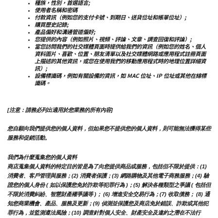
種族，性別，首選語言;
使用者名稱和密碼
付款資訊（例如您的支付卡號、到期日、送貨位址和帳單位址）;
購買歷史記錄;
產品偏好和溝通管道偏好;
您提供的內容（例如照片、視頻、評論、文章、調查回復和評論）;
當您訪問我們的社交媒體頁面時提供給我們的資訊（例如您的姓名、個人
資料圖片、喜歡、位置、朋友清單以及社交媒體網路或應用程式註冊頁面
上描述的其他資訊，或您在使用我們的移動應用程式時的地理位置詳細資
訊）;
設備標識碼，例如有關設備的資訊，如 MAC 位址、IP 位址或其他在線標
識碼。
[注意：請務必列出適用於您業務的所有內容]
您自願向我們提供您的個人資料，但如果您不提供您的個人資料，則可能無法獲得某些
服務和促銷活動。
我們為什麼蒐集您的個人資料
商店蒐集個人資料的特定目的皆是為了向您提供商品或服務，包括但不限於提供：(1) 
消費者、客戶管理與服務；(2) 消費者保護；(3) 網路購物及其他電子商務服務；(4) 驗
證您的個人身份 ( 如以保護您免於詐欺等犯罪行為 )；(5) 解決各種類型之爭議 ( 包括但
不限於消費糾紛、智慧財產權爭議等 )； (6) 增進安全交易行為；(7) 收取債務； (8) 通
知您商業機會、產品、服務及更新；(9) 偵測並保護您及商店免於錯誤、詐欺或其他犯
罪行為，並監測遵法風險；(10) 調查針對個人安全、財產安全及違約之潛在不法行