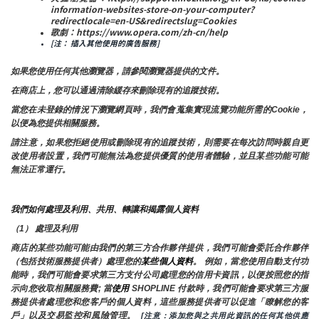
information-websites-store-on-your-computer?
redirectlocale=en-US&redirectslug=Cookies
歌劇：https://www.opera.com/zh-cn/help
[注： 插入其他使用的廣告服務]
如果您使用任何其他瀏覽器，請參閱瀏覽器提供的文件。
在商店上，您可以通過清除緩存來刪除現有的追蹤技術。
當您在未登錄的情況下瀏覽網頁時，我們會蒐集實現流覽功能所需的Cookie，
以便為您提供相關服務。
請注意，如果您拒絕使用或刪除現有的追蹤技術，則需要在每次訪問時親自更
改使用者設置，我們可能無法為您提供優質的使用者體驗，並且某些功能可能
無法正常運行。
我們如何處理及利用、共用、轉讓和揭露個人資料
（1） 處理及利用
商店的某些功能可能由我們的第三方合作夥伴提供，我們可能會委託合作夥伴
（包括技術服務提供者）處理您的
某些個人資料
。 例如，當您使用自動支付功
能時，我們可能會要求第三方支付公司處理您的信用卡資訊，以便按照您的指
示向您收取相關服務費; 當
使用 
SHOPLINE 付款時，我們可能會要求第三方服
務提供者處理您和您客戶的個人資料，這些服務提供者可以促進「瞭解您的客
戶」以及交易監控和風險管理。 
 [注意：添加您與之共用此資訊的任何其他供應