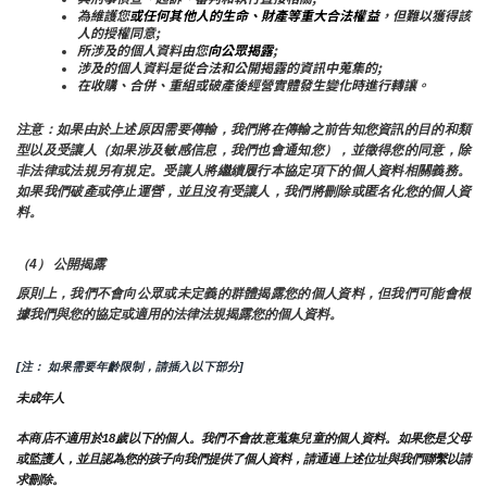
為維護您
或任何其他人的生命、財產等重大合法權益
，但難以獲得該
人的授權同意;
所涉及的個人資料由您
向公眾揭露
;
涉及的個人資料是從合法和公開揭露的資訊中蒐集的;
在收購、合併、重組或破產後經營實體發生變化時進行轉讓。
注意：如果由於上述原因需要傳輸，我們將在傳輸之前告知您資訊的目的和類
型以及受讓人（如果涉及敏感信息，我們也會通知您），並徵得您的同意，除
非法律或法規另有規定。受讓人將繼續履行本協定項下的個人資料相關義務。
如果我們破產或停止運營，並且沒有受讓人，我們將刪除或匿名化您的個人資
料。
（4） 公開揭露
原則上，我們不會向公眾或未定義的群體揭露您的個人資料，但我們可能會根
據我們與您的協定或適用的法律法規揭露您的個人資料。
[注： 如果需要年齡限制，請插入以下部分]
未成年人
本商店不適用於18歲以下的個人。我們不會故意蒐集兒童的個人資料。如果您是父母
或監護人，並且認為您的孩子向我們提供了個人資料，請通過上述位址與我們聯繫以請
求刪除。