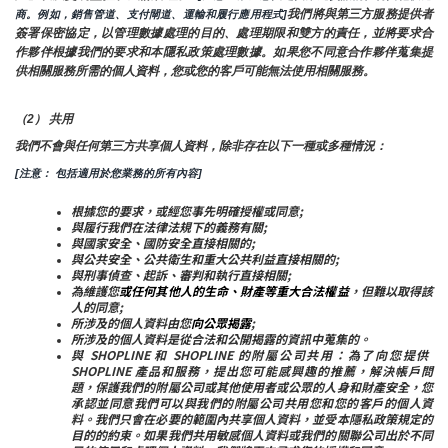
我們將與第三方服務提供者
商。例如，銷售管道、支付閘道、運輸和履行應用程式]
簽署保密協定，以管理數據處理的目的、處理期限和雙方的責任，並將要求合
作夥伴根據我們的要求和本隱私政策處理數據。如果您不同意合作夥伴蒐集提
供相關服務所需的個人資料，您或您的客戶可能無法使用相關服務。
（2） 共用
我們不會與任何第三方共享個人資料，除非存在以下一種或多種情況：
[注意： 包括適用於您業務的所有內容]
根據您的要求，或經您事先明確授權或同意;
與履行我們在法律法規下的義務有關;
與國家安全、國防安全直接相關的;
與公共安全、公共衛生和重大公共利益直接相關的;
與刑事偵查、起訴、審判和執行直接相關;
為維護您
或任何其他人的生命、財產等重大合法權益
，但難以取得該
人的同意;
所涉及的個人資料由您
向公眾揭露
;
所涉及的個人資料是從合法和公開揭露的資訊中蒐集的。
與 SHOPLINE 和 SHOPLINE 的附屬公司共用：為了向您提供 
SHOPLINE 產品和服務，提出您可能感興趣的推薦，解決帳戶問
題，保護我們的附屬公司或其他使用者或公眾的人身和財產安全，您
承認並同意我們可以與我們的附屬公司共用您和您的客戶的個人資
料。我們只會在必要的範圍內共享個人資料，並受本隱私政策規定的
目的的約束。如果我們共用敏感個人資料或我們的關聯公司出於不同