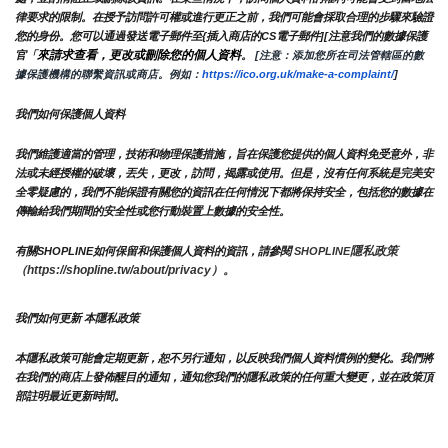
律要求的限制。在授予訪問許可權或進行更正之前，我們可能會採取合理的步驟來驗證
您的身份。您可以通過發送電子郵件至{插入商店的CS電子郵件][注意我們的數據保護
來請求查看，更改或刪除您的個人資料
官「
。
 [注意：添加您所在司法管轄區的數
據保護機構的聯繫資訊或商店。例如：
https://ico.org.uk/make-a-complaint/
]
我們如何保護個人資料
我們維護適當的管理，技術和物理保護措施，旨在保護您提供的個人資料免受意外，非
法或未經授權的破壞，丟失，更改，訪問，揭露或使用。但是，沒有任何系統是完美安
全零疑慮的，我們不能保證有關您的資訊在任何情況下都將保持安全，包括您的數據在
傳輸給我們期間的安全性或您行動裝置上數據的安全性。
隱私政策 
有關SHOPLINE如何保留和保護個人資料的資訊，請參閱 
SHOPLINE
（https://shopline.tw/about/privacy）。 
我們如何更新 本隱私政策 
本隱私政策可能會定期更新，恕不另行通知，以反映我們個人資料慣例的變化。我們將
在我們的商店上發佈醒目的通知，通知您我們的隱私政策的任何重大變更，並在政策頂
部註明最近更新時間。