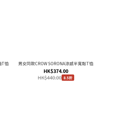
袖T恤
男女同款CROW SORONA涼感半寬鬆T恤
HK$374.00
HK$440.00
8.5折