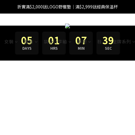
折實滿$2,000送LOGO野餐墊｜滿$2,999送經典保溫杯
【FINAL SALE】指定商品低至38折
【FINAL SALE】全單免運費
【FINAL SALE】指定商品低至38折
05
01
07
38
女裝
童裝
袋及行李箱
飾物
鞋
皇牌系列
DAYS
HRS
MIN
SEC