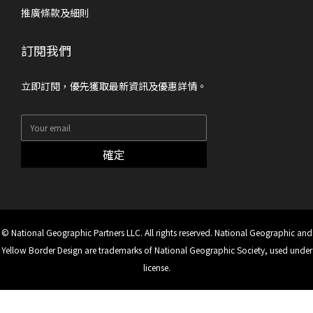
推廣條款及細則
訂閱我們
立即訂閱，優先獲取最新資訊及優惠詳情。
確定
© National Geographic Partners LLC. All rights reserved. National Geographic and
Yellow Border Design are trademarks of National Geographic Society, used under
license.
立即購買