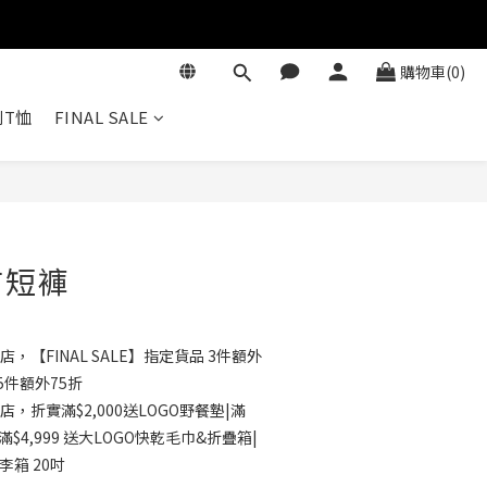
購物車(0)
T恤
FINAL SALE
立即購買
布短褲
店，【FINAL SALE】指定貨品 3件額外
5件額外75折
店，折實滿$2,000送LOGO野餐墊|滿
滿$4,999 送大LOGO快乾毛巾&折疊箱|
行李箱 20吋