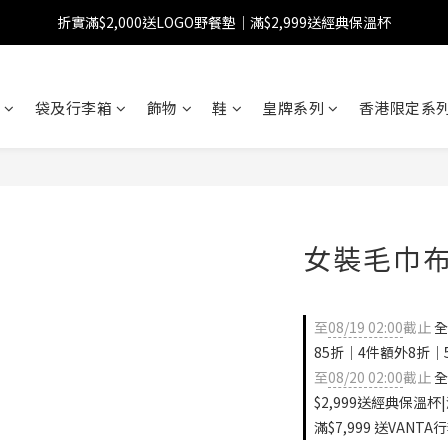
折實滿$2,000送LOGO野餐墊｜滿$2,999送經典保溫杯
【FINAL SALE】指定商品低至38折
【FINAL SALE】全單免運費
袋及行李箱
飾物
鞋
皇牌系列
香港限定系列
【FINAL SALE】指定商品低至38折
女裝毛巾
至
08/19 02:00
截止
全
85折｜4件額外8折｜
至
08/20 02:00
截止
全
$2,999送經典保溫杯|
滿$7,999 送VANTA