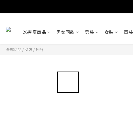
26春夏商品
男女同款
男裝
女裝
童裝
全部商品
/
女裝
/
短褲